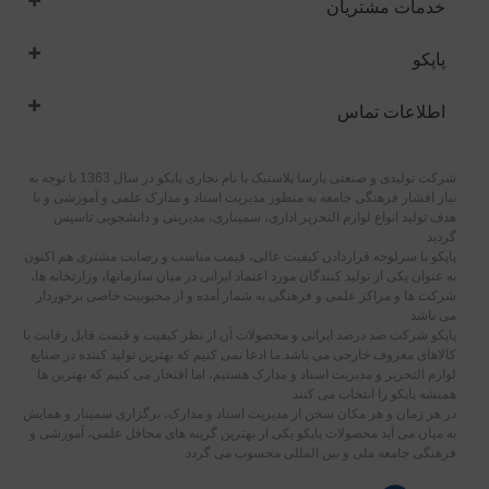
خدمات مشتریان
پاپکو
اطلاعات تماس
شرکت تولیدی و صنعتی پارسا پلاستیک با نام تجاری پاپکو در سال 1363 با توجه به
نیاز اقشار فرهنگی جامعه به منظور مدیریت اسناد و مدارک علمی و آموزشی و با
هدف تولید انواع لوازم التحریر اداری، سمیناری، مدیریتی و دانشجویی تاسیس
گردید
پاپکو با سرلوحه قراردادن کیفیت عالی، قیمت مناسب و رضایت مشتری هم اکنون
به عنوان یکی از تولید کنندگان مورد اعتماد ایرانی در میان سازمانها، وزارتخانه ها،
شرکت ها و مراکز علمی و فرهنگی به شمار آمده و از محبوبیت خاصی برخوردار
می باشد
پاپکو شرکت صد درصد ایرانی و محصولات آن از نظر کیفیت و قیمت قابل رقابت با
کالاهای معروف خارجی می باشد.ما ادعا نمی کنیم که بهترین تولید کننده در صنایع
لوازم التحریر و مدیریت اسناد و مدارک هستیم، اما افتخار می کنیم که بهترین ها
همیشه پاپکو را انتخاب می کنند
در هر زمان و هر مکان سخن از مدیریت اسناد و مدارک، برگزاری سمینار و همایش
به میان می آید محصولات پاپکو یکی از بهترین گزینه های محافل علمی، آموزشی و
فرهنگی جامعه ملی و بین المللی محسوب می گردد