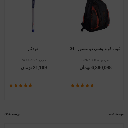
کیف کوله پشتی دو منظوره 04
خودکار
مرجع: BPKZ-7104
مرجع: PX-003BP
6,380,088 تومان
21,109 تومان
نوشته قبلی
نوشته بعدی