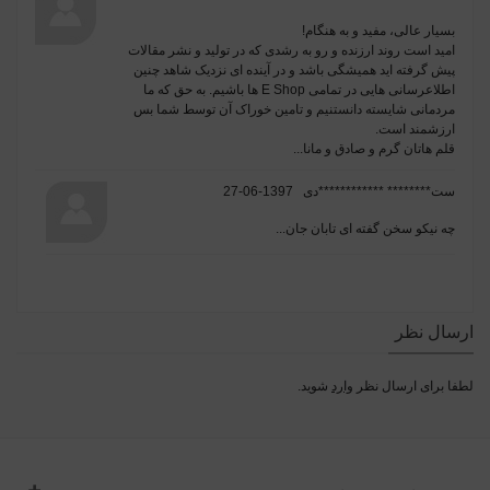
بسیار عالی، مفید و به هنگام!
امید است روند ارزنده و رو به رشدی که در تولید و نشر مقالات
پیش گرفته اید همیشگی باشد و در آینده ای نزدیک شاهد چنین
اطلاعرسانی هایی در تمامی E Shop ها باشیم. به حق که ما
مردمانی شایسته دانستنیم و تامین خوراک آن توسط شما بس
ارزشمند است.
قلم هاتان گرم و صادق و مانا...
ست******** ************دی
1397-06-27
چه نیکو سخن گفته ای تابان جان...
ارسال نظر
لطفا برای ارسال نظر
وارد
شوید.