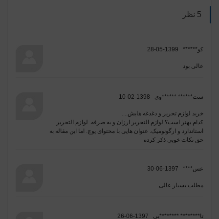
5 نظر
کو******
1399-05-28
عالی بود
ست****** ******وی
1398-02-10
خرید لوازم تحریر و دغدغه هایش....
کدام بهتر است؟ لوازم التحریر ارزان و به صرفه. لوازم التحریر
استاندارد و ارگونومیک. عنوان هایی با محتوای پوچ. اما این مقاله به
حق نکات خوبی ذکر کرده
عس****
1397-06-30
مطلب بسیار عالی
تا******** ********یی
1397-06-26