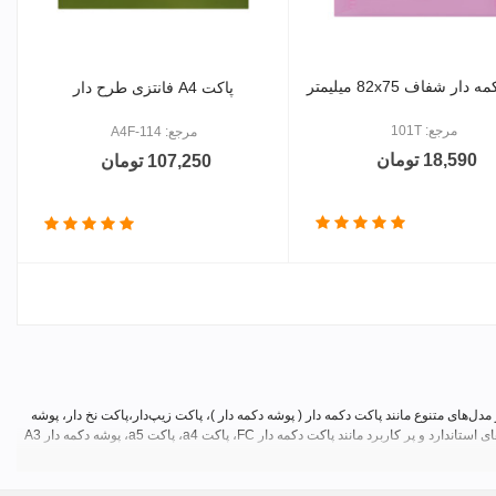
ار شفاف 82x75 میلیمتر
پاکت A4 فانتزی طرح دار
مرجع: 101T
مرجع: A4F-114
18,590 تومان
107,250 تومان
دی
ل‌های متنوع مانند پاکت دکمه دار ( پوشه دکمه دار )، پاکت زیپ‌دار،پاکت نخ دار، پوشه
پاکتی یا پاکت‌های پلاستیکی و طلقی هستند که در این صفحه می‌توانید نسبت به مشخصات و قیمت انواع پاکت دکمه دار و خرید انواع پاکت اقدام کنید. همچنان می‌توانید پاکت را در سایزهای استاندارد و پر کاربرد مانند پاکت دکمه دار FC، پاکت a4، پاکت a5، پوشه دکمه دار A3
رده است. شما می‌توانید علاوه بر خرید تکی به خرید سازمانی از طریق فروشگاه اینترنتی