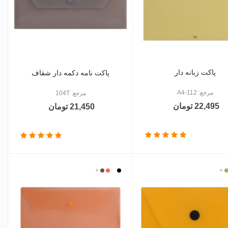
پاکت زبانه دار
پاکت نامه دکمه دار شفاف
مرجع: A4-112
مرجع: 104T
22,495 تومان
21,450 تومان
+
رم
نجی
بی
مشکی
قرمز
+
قهوه
رنگ
ای
روشن