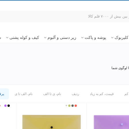
کلیربوک
پوشه و پاکت
زیر دستی و آلبوم
کیف و کوله پشتی
س
 کم
قیمت، کم به زیاد
ردیف
نام، ی تا الف
نام، الف تا ی
پرف
بی
قرمز
دودی
زرد
+
مشکی
بی
بنفش
ق
رنگ
روشن
روشن
رن