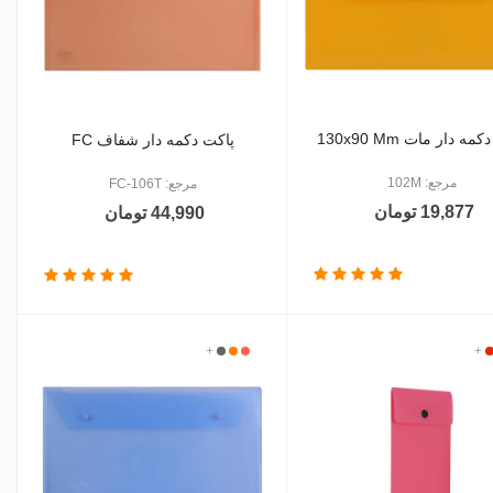
ه دار مات 130x90 Mm
پاکت دکمه دار شفاف FC
مرجع: 102M
مرجع: FC-106T
19,877 تومان
44,990 تومان
+
رمز
بی
قرمز
+
نارنجی
دودی
گ
رنگ
روشن
روشن