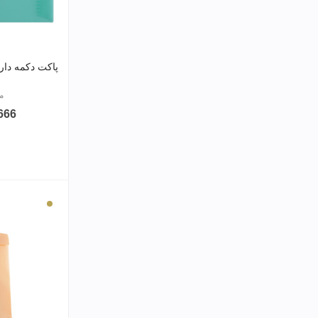
پاکت دکمه دار شفاف 60
مر
17,666
کرم