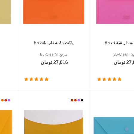
ه دار شفاف B5
پاکت دکمه دار مات B5
B5-Cle
مرجع: B5-ClearM
 تومان
27,016 تومان
مشکی
بنفش
قرمز
+
مسی
بنفش
قرمز
ک
نار