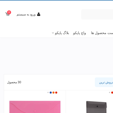
0
ورود به سیستم
ت محصول ها
واچ پاپکو
بلاگ پاپکو
روش ترین
30 محصول
+
رمز
سفید
قرمز
آبی
+
نارنجی
گ