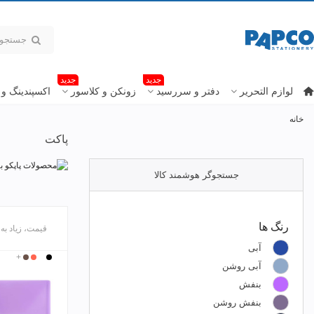
جدید
جدید
لوازم التحریر
دفتر و سررسید
زونکن و کلاسور
اکسپندینگ و 
خانه
پاکت
جستجوگر هوشمند کالا
رنگ ها
قیمت، زیاد به
آبی
بی
مشکی
قرمز
+
قهوه
رنگ
ای
روشن
آبی روشن
بنفش
بنفش روشن