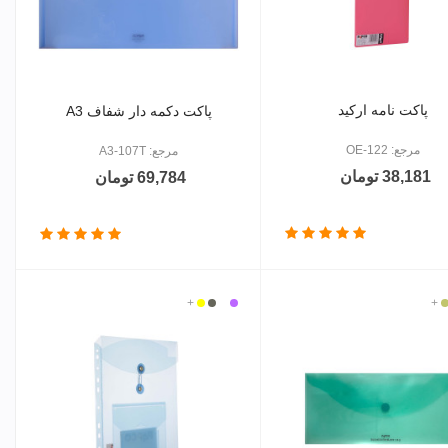
پاکت نامه ارکید
پاکت دکمه دار شفاف A3
مرجع: OE-122
مرجع: A3-107T
38,181 تومان
69,784 تومان
ی
رد
+
بی
بنفش
دودی
زرد
+
وشن
رنگ