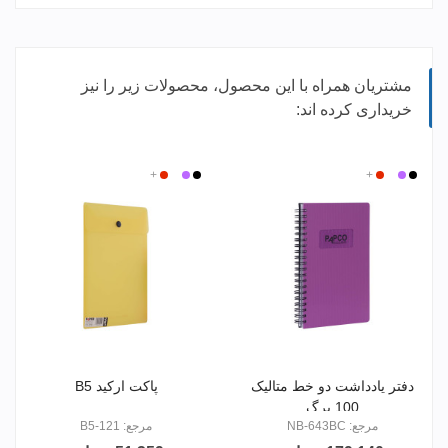
مشتریان همراه با این محصول، محصولات زیر را نیز
خریداری کرده اند:
مشکی
بنفش
سفید
+
قرمز
مشکی
بی
بنفش
+
قرمز
رنگ
دفتر یادداشت دو خط متالیک
پاکت ارکید B5
100 برگ
مرجع: NB-643BC
مرجع: B5-121