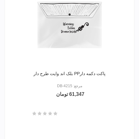
پاکت دکمه دارPP بلک اند وایت طرح دار
مرجع: DB-4215
61,347 تومان