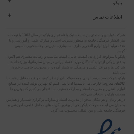
پاپکو
اطلاعات تماس
شرکت تولیدی و صنعتی پارسا پلاستیک با نام تجاری پاپکو در سال 1363 با توجه به
نیاز اقشار فرهنگی جامعه به منظور مدیریت اسناد و مدارک علمی و آموزشی و با
هدف تولید انواع لوازم التحریر اداری، سمیناری، مدیریتی و دانشجویی تاسیس
گردید
پاپکو با سرلوحه قراردادن کیفیت عالی، قیمت مناسب و رضایت مشتری هم اکنون
به عنوان یکی از تولید کنندگان مورد اعتماد ایرانی در میان سازمانها، وزارتخانه ها،
شرکت ها و مراکز علمی و فرهنگی به شمار آمده و از محبوبیت خاصی برخوردار
می باشد
پاپکو شرکت صد درصد ایرانی و محصولات آن از نظر کیفیت و قیمت قابل رقابت با
کالاهای معروف خارجی می باشد.ما ادعا نمی کنیم که بهترین تولید کننده در صنایع
لوازم التحریر و مدیریت اسناد و مدارک هستیم، اما افتخار می کنیم که بهترین ها
همیشه پاپکو را انتخاب می کنند
در هر زمان و هر مکان سخن از مدیریت اسناد و مدارک، برگزاری سمینار و همایش
به میان می آید محصولات پاپکو یکی از بهترین گزینه های محافل علمی، آموزشی و
فرهنگی جامعه ملی و بین المللی محسوب می گردد