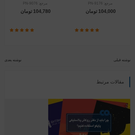
مرجع: PN-9176
مرجع: PN-9076
104,000 تومان
104,780 تومان
نوشته قبلی
نوشته بعدی
مقالات مرتبط