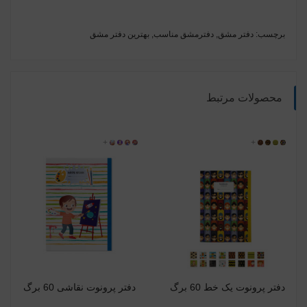
برچسب:
دفتر مشق
,
دفترمشق مناسب
,
بهترین دفتر مشق
محصولات مرتبط
907601
907602
907605
+
907604
917609
917611
917602
+
917628
دفتر پرونوت یک خط 60 برگ
دفتر پرونوت نقاشی 60 برگ