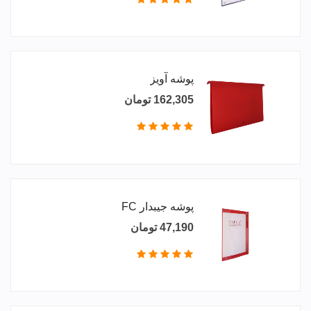
پوشه آویز
162,305 تومان
پوشه جیبدار FC
47,190 تومان