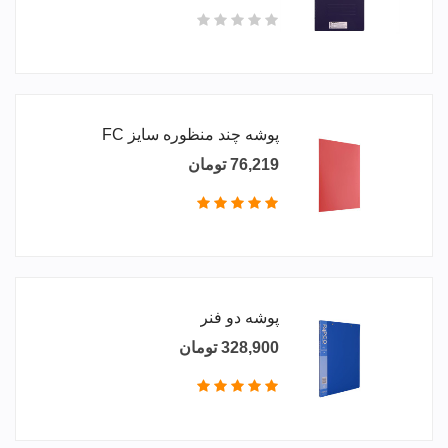
پوشه چند منظوره سایز FC
76,219 تومان
پوشه دو فنر
328,900 تومان