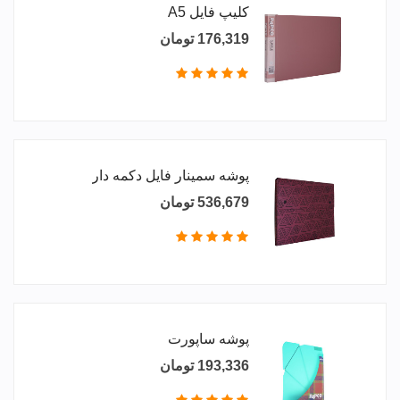
کلیپ فایل A5
176,319 تومان
پوشه سمینار فایل دکمه دار
536,679 تومان
پوشه ساپورت
193,336 تومان