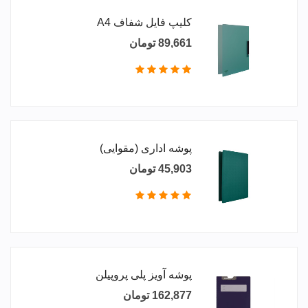
کلیپ فایل شفاف A4
89,661 تومان
پوشه اداری (مقوایی)
45,903 تومان
پوشه آویز پلی پروپیلن
162,877 تومان