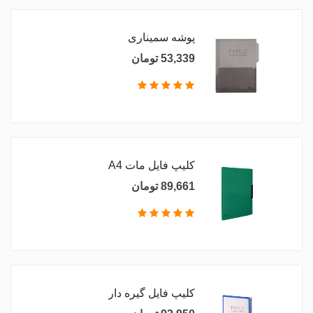
پوشه سمیناری
53,339 تومان
کلیپ فایل مات A4
89,661 تومان
کلیپ فایل گیره دار