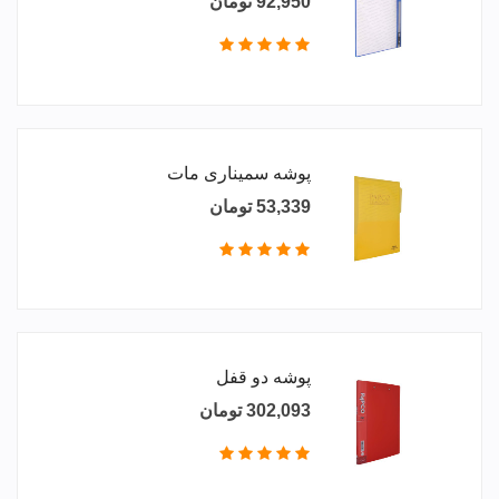
92,950 تومان
پوشه سمیناری مات
53,339 تومان
پوشه دو قفل
302,093 تومان