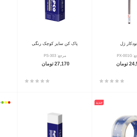
ودکار ژل
پاک کن سایز کوچک رنگی
PX-001
مرجع: PS-303
 تومان
27,170 تومان
جدید
سفید
قرمز
زرد
سب
آ