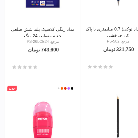
اتود (مداد نوکی) 0.7 میلیمتری با پاک
مداد رنگی کلاسیک بلند شش ضلعی
کن چرخشی
جعبه مقوایی 24 رنگ
مرجع: PS-502
مرجع: PS-26LCB24
321,750 تومان
743,600 تومان
مشکی
بنفش
قرمز
+
نارنجی
جدید