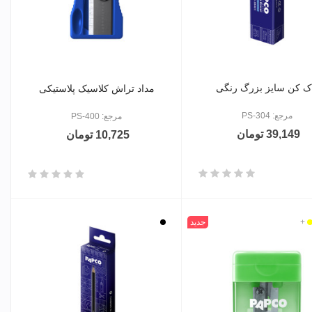
ک کن سایز بزرگ رنگی
مداد تراش کلاسیک پلاستیکی
مرجع: PS-304
مرجع: PS-400
39,149 تومان
10,725 تومان
مز
رد
+
جدید
مشکی