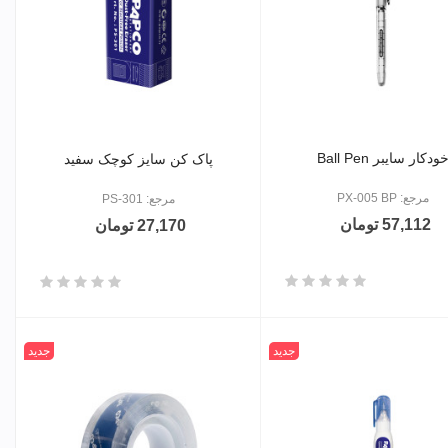
ودکار سایبر Ball Pen
پاک کن سایز کوچک سفید
مرجع: PX-005 BP
مرجع: PS-301
57,112 تومان
27,170 تومان
جدید
جدید