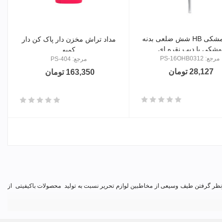
مداد مشکی HB شش ضلعی بدنه
مداد تراش مخزن دار پاک کن دار
مشکی با دیپ نقره ای
کمبو
مرجع: PS-16OHB0312
مرجع: PS-404
28,127 تومان
163,350 تومان
دی
 درنظر گرفتن طیف وسیعی از مخاطبین لوازم تحریر نسبت به تولید محصولات باکیفیتی از