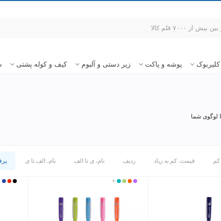
کلیربوک
پوشه و پاکت
زیر دستی و آلبوم
کیف و کوله پشتی
س
 کم
قیمت، کم به زیاد
ردیف
نام، ی تا الف
نام، الف تا ی
پرف
بنفش
نارنجی
+
فسفری
فیروزه
مشکی
قرمز
آبی
ای