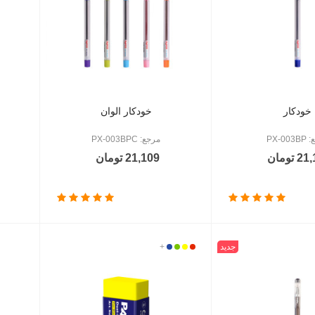
خودکار
خودکار الوان
خ
PX-00
مرجع: PX-003BPC
 تومان
21,109 تومان
جدید
قرمز
زرد
سبز
آبی
+
سفید