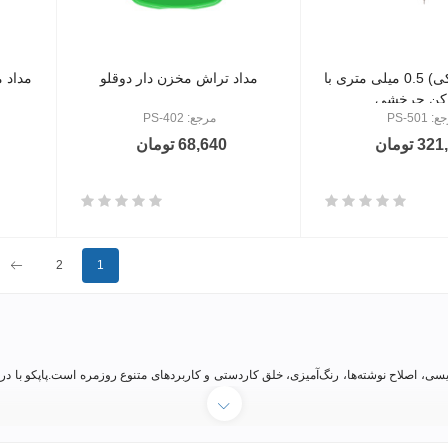
اتود (مداد نوکی) 0.5 میلی متری با
مداد تراش مخزن دار دوقلو
 کن چرخشی
 PS-501
مرجع: PS-402
 تومان
68,640 تومان
بع
2
1
نویسی، اصلاح نوشته‌ها، رنگ‌آمیزی، خلق کاردستی و کاربردهای متنوع روزمره است.پاپکو با
د و از طریق سایت اینترنتی پاپکو اقدام به خرید تک و یا عمده با فاکتور رسمی کنید.