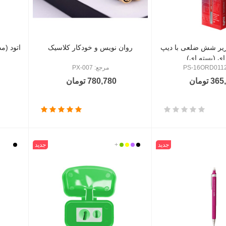
ریر شش ضلعی با دیپ
روان نویس و خودکار کلاسیک
ای (بسته ای)
مرجع: PX-007
 تومان
780,780 تومان
جدید
مشکی
بنفش
زرد
+
سبز
جدید
مشکی