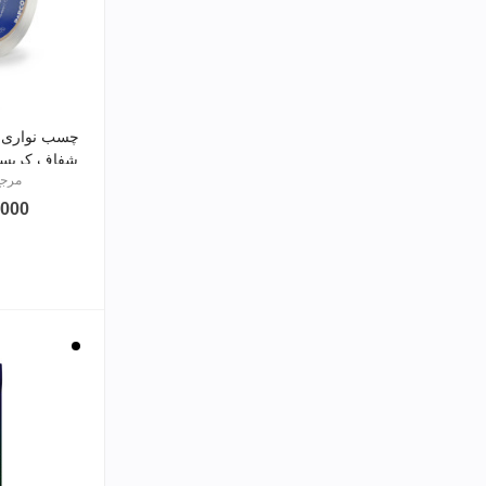
چسب نواری پ
شفاف کریستالی 90یار
مرجع: 001
275,000
مشکی