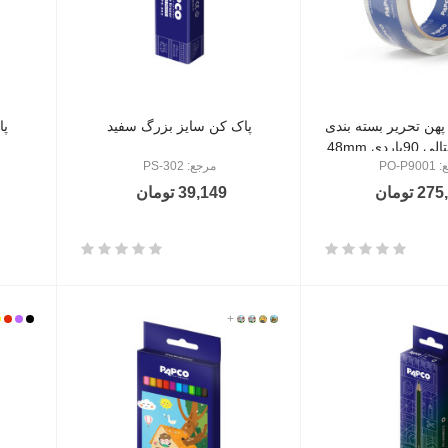
هن تحریر بسته بندی
پاک کن سایز بزرگ سفید
پا
دی 48mm
PO-P9
مرجع: PS-302
 تومان
39,149 تومان
1201
1202
1203
+
1204
مشکی
بنفش
قر
ز