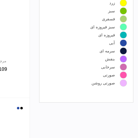
زرد
سبز
فسفری
سبز فیروزه ای
فیروزه ای
آبی
سرمه ای
بنفش
مرجع: 3BP
سرخابی
21,109
صورتی
صورتی روشن
آبی
مشکی