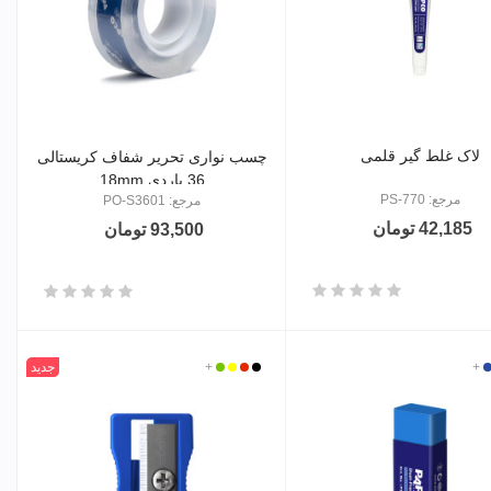
لاک غلط گیر قلمی
چسب نواری تحریر شفاف کریستالی
36 یاردی 18mm
مرجع: PS-770
مرجع: PO-S3601
42,185 تومان
93,500 تومان
ز
بی
+
مشکی
قرمز
زرد
+
سبز
جدید