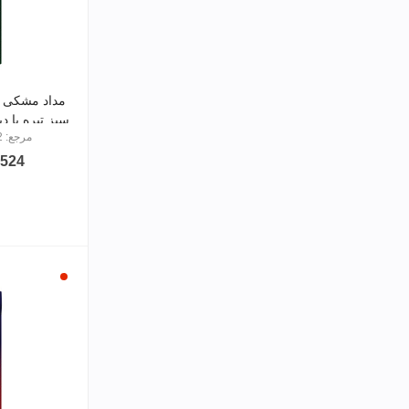
سبز تیره با د
مرجع: PS-16OHB0212
337,524
قرمز