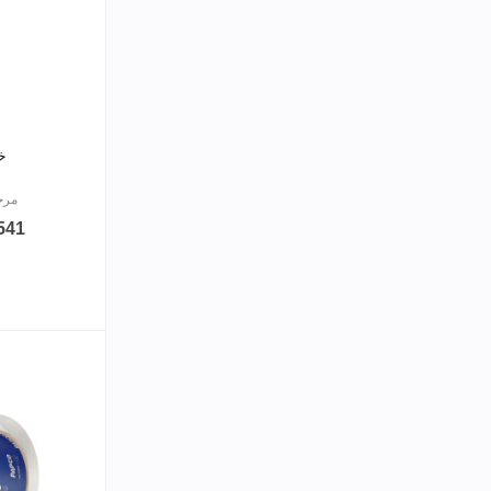
خ
مرجع: G
24,541