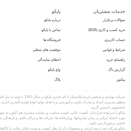
انواع نوشت‌افزار پاپکو بر اساس 
خدمات مشتریان
پاپکو
خودکار و روان‌نویس پاپکو
سوالات پرتکرار
درباره پاپکو
این گروه شامل انواع خودکارهای کلاسیک، خودکار الوان و رنگی، خودکار ژل، خودکارهای 
خرید کسب و کاری (B2B)
تماس با پاپکو
امضاهای اداری هستند که خستگی دست را به حداقل می‌رسانند.
حساب کاربری
فروشگاه ها
مداد و مدادرنگی پاپکو
شرایط و قوانین
موقعیت های شغلی
این بخش تمام ابزارهای پایه برای نوشتن و طراحی ساده را در اختیار شما قرار می‌دهد. از مداد مشکی HB کلاسیک و مداد قرمز تحریر برای تمرین نوشتن و دانش‌آموزان ابتدایی گرفته تا مداد رنگی‌های ۱۲ رنگ و ۲۴ رن
راهنمای خرید
اعطای نمایندگی
پاک‌کن و لاک غلط‌گیر پاپکو
گزارش باگ
واچ پاپکو
پاک‌کن‌های سفید و رنگی پاپکو با پاک‌کنندگی نرم و بدون سیاه‌کردن کاغذ به شما در اصل
پیکتور
بلاگ
مدادتراش پاپکو
مدادتراش‌های پاپکو در انواع مدل‌های ساده کلاسیک، مخزن‌دار (برای جلوگیری از ریختن تر
شرکت تولیدی و صنعتی پارسا پلاستیک با نام تجاری
منظور مدیریت اسناد و مدارک علمی و آموزشی و با هدف تولید انواع لوازم التحریر اداری،
چسب پاپکو
دانشجویی تاسیس گردید
پاپکو با سرلوحه قراردادن کیفیت عالی، قیمت مناسب و رضایت مشتری هم اکنون به عنوان
چسب‌های نواری تحریر و چسب‌های پهن بسته‌بندی پاپکو با چسبندگی مناسب و کیفیت بالا،
مورد اعتماد ایرانی در میان سازمانها، وزارتخانه ها، شرکت ها و مراکز علمی و فرهنگی به
خاصی برخوردار می باشد
نوشت افزارها جزء ابزارهایی هستند که به صورت روزانه برای ثبت نکات و یادداشت برداری 
پاپکو شرکت صد درصد ایرانی و محصولات آن از نظر کیفیت و قیمت قابل رقابت با کالا