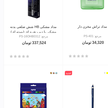
مداد تراش مخزن دار
مداد مشکی HB شش ضلعی بدنه
مشکی با دیپ نقره ای (بسته ای)
مرجع: PS-401
مرجع: PS-16OHB0312
34,320 تومان
337,524 تومان
ید
رد
+
جدید
2401
2402
2403