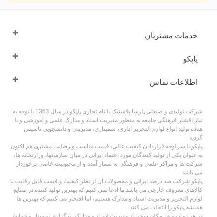
خدمات مشتریان
پاپکو
اطلاعات تماس
شرکت تولیدی و صنعتی پارسا پلاستیک با نام تجاری پاپکو در سال 1363 با توجه به
نیاز اقشار فرهنگی جامعه به منظور مدیریت اسناد و مدارک علمی و آموزشی و با
هدف تولید انواع لوازم التحریر اداری، سمیناری، مدیریتی و دانشجویی تاسیس
گردید
پاپکو با سرلوحه قراردادن کیفیت عالی، قیمت مناسب و رضایت مشتری هم اکنون
به عنوان یکی از تولید کنندگان مورد اعتماد ایرانی در میان سازمانها، وزارتخانه ها،
شرکت ها و مراکز علمی و فرهنگی به شمار آمده و از محبوبیت خاصی برخوردار
می باشد
پاپکو شرکت صد درصد ایرانی و محصولات آن از نظر کیفیت و قیمت قابل رقابت با
کالاهای معروف خارجی می باشد.ما ادعا نمی کنیم که بهترین تولید کننده در صنایع
لوازم التحریر و مدیریت اسناد و مدارک هستیم، اما افتخار می کنیم که بهترین ها
همیشه پاپکو را انتخاب می کنند
در هر زمان و هر مکان سخن از مدیریت اسناد و مدارک، برگزاری سمینار و همایش