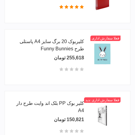
فعلا سفارش اداری
کلیربوک 20 برگ سایز A4 پاستلی
طرح Funny Bunnies
255,618 تومان
فعلا سفارش اداری
جدید
کلیر بوک PP بلک اند وایت طرح دار
A4
150,821 تومان