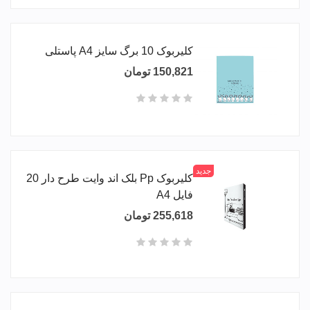
کلیربوک 10 برگ سایز A4 پاستلی
150,821 تومان
جدید
کلیربوک Pp بلک اند وایت طرح دار 20
فایل A4
255,618 تومان