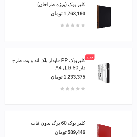
کلیر بوک (ویژه طراحان)
1,763,190 تومان
جدید
کلیربوک PP قابدار بلک اند وایت طرح
دار 80 فایل A4
1,233,375 تومان
کلیر بوک 60 برگ بدون قاب
589,446 تومان