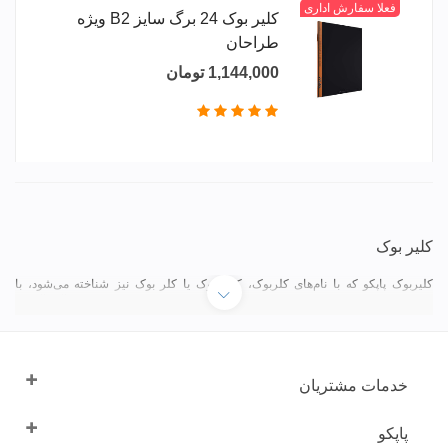
فعلا سفارش اداری
کلیر بوک 24 برگ سایز B2 ویژه
طراحان
1,144,000 تومان
کلیر بوک
کلیربوک پاپکو که با نام‌های کلربوک، کلیر بوک یا کلر بوک نیز شناخته می‌شود، با
بهره‌مندی از کاورهای پلاستیکی داخلیِ ثابت (پوشه کیسه‌ای) و شفاف، فرآیند آرشیو
اسناد را بدون نیاز به پانچ یا منگنه کردن کاغذها تسهیل می‌کند. این محصول از
کاربردی‌ترین و باکیفیت‌ترین ابزارها برای نگهداری، طبقه‌بندی و محافظت از برگه‌ها،
مدارک، جزوه‌ها، عکس‌ها و اسناد اداری است.
خدمات مشتریان
برند پاپکو این پوشه آلبومی را در ظرفیت‌های متنوع شامل مدل‌های ۱۰برگ، ۲۰برگ، ۴۰،
۶۰، ۸۰ و ۱۰۰ برگ و در سایزهای استاندارد A4، A3 و A5 طراحی و تولید کرده است.
شما می‌توانید در فروشگاه اینترنتی پاپکو ضمن بررسی مشخصات فنی، مدل‌های
پاپکو
قاب‌دار، بدون قاب، مات و شفاف را با یکدیگر مقایسه کرده و جهت اطلاع از قیمت