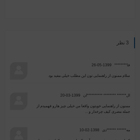
3 نظر
فا********
1399-05-26
سلام ممنون از راهنمایی تون این مطلب خیلی مفید بود
ال****** ******** **********ان
1399-03-20
ممنون از راهنمایی خوبتون واقعا من خیلی چیز هارو فهمیدم از
جمله مضری کیف چرخدار و ...
مه****** ******دی
1398-02-10