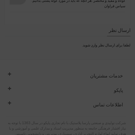
کوتاه و مفید و مختصر. هر آنچه که باید در مورد کوله پشتی بدانیم.
سپاس فراوان
ارسال نظر
لطفا برای ارسال نظر
وارد
شوید.
خدمات مشتریان
پاپکو
اطلاعات تماس
شرکت تولیدی و صنعتی پارسا پلاستیک با نام تجاری پاپکو در سال 1363 با توجه به
نیاز اقشار فرهنگی جامعه به منظور مدیریت اسناد و مدارک علمی و آموزشی و با
هدف تولید انواع لوازم التحریر اداری، سمیناری، مدیریتی و دانشجویی تاسیس