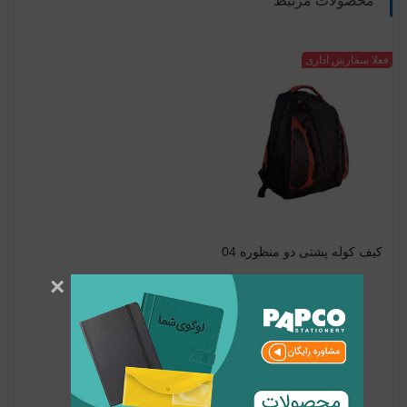
محصولات مرتبط
مشکی
فعلا سفارش اداری
کیف کوله پشتی دو منظوره 04
×
مرجع: BPKZ-7104
6,380,088 تومان