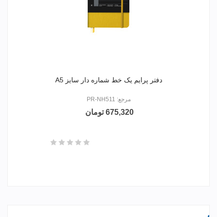
دفتر پرایم یک خط شماره دار سایز A5
مرجع: PR-NH511
675,320 تومان