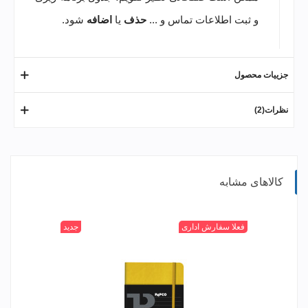
و ثبت اطلاعات تماس و ...
حذف
یا
اضافه
شود.
جزییات محصول
نظرات(2)
کالاهای مشابه
315
400
520
+
601
فعلا سفارش اداری
جدید