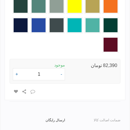
زرد
کرم
زرد
طوسی
سدری
سبز
پرتقالی
روشن
تیره
یشمی
سبز
فیروزه
طوسی
آبی
سرمه
روشن
ای
تیره
ای
زرشکی
موجود
82,390 تومان
+
-
ضمانت اصالت کالا
ارسال رایگان