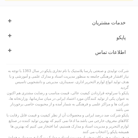
خدمات مشتریان
پاپکو
اطلاعات تماس
شرکت تولیدی و صنعتی پارسا پلاستیک با نام تجاری پاپکو در سال 1363 با توجه به
نیاز اقشار فرهنگی جامعه به منظور مدیریت اسناد و مدارک علمی و آموزشی و با
هدف تولید انواع لوازم التحریر اداری، سمیناری، مدیریتی و دانشجویی تاسیس
گردید
پاپکو با سرلوحه قراردادن کیفیت عالی، قیمت مناسب و رضایت مشتری هم اکنون
به عنوان یکی از تولید کنندگان مورد اعتماد ایرانی در میان سازمانها، وزارتخانه ها،
شرکت ها و مراکز علمی و فرهنگی به شمار آمده و از محبوبیت خاصی برخوردار
می باشد
پاپکو شرکت صد درصد ایرانی و محصولات آن از نظر کیفیت و قیمت قابل رقابت با
کالاهای معروف خارجی می باشد.ما ادعا نمی کنیم که بهترین تولید کننده در صنایع
لوازم التحریر و مدیریت اسناد و مدارک هستیم، اما افتخار می کنیم که بهترین ها
همیشه پاپکو را انتخاب می کنند
در هر زمان و هر مکان سخن از مدیریت اسناد و مدارک، برگزاری سمینار و همایش