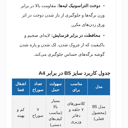
دوخت التراسونیک لبه‌ها:
مقاومت بالا در برابر
وزن برگه‌ها و جلوگیری از باز شدن دوخت در اثر
ورق زدن‌های مکرر.
محافظت در برابر فرسایش:
لایه‌ای ضخیم و
باکیفیت که از چروک شدن، لک شدن و پاره شدن
گوشه برگه‌های حساس جلوگیری می‌کند.
جدول کاربرد سایز B5 در برابر A4
مناسب
سهولت
تعداد
اشغال
مدل
برای
حمل
سوراخ
فضا
بسیار
کلاسورهای
مدل B5
بالا
۷ حلقه و
۷
کم و
(محصول
(مناسب
دفاتر
سوراخ
بهینه
فعلی)
کیف‌های
وزیری
دستی)