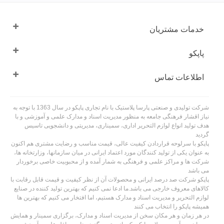
خدمات مشتریان
پاپکو
اطلاعات تماس
شرکت تولیدی و صنعتی پارسا پلاستیک با نام تجاری پاپکو در سال 1363 با توجه به
نیاز اقشار فرهنگی جامعه به منظور مدیریت اسناد و مدارک علمی و آموزشی و با
هدف تولید انواع لوازم التحریر اداری، سمیناری، مدیریتی و دانشجویی تاسیس
گردید
پاپکو با سرلوحه قراردادن کیفیت عالی، قیمت مناسب و رضایت مشتری هم اکنون
به عنوان یکی از تولید کنندگان مورد اعتماد ایرانی در میان سازمانها، وزارتخانه ها،
شرکت ها و مراکز علمی و فرهنگی به شمار آمده و از محبوبیت خاصی برخوردار
می باشد
پاپکو شرکت صد درصد ایرانی و محصولات آن از نظر کیفیت و قیمت قابل رقابت با
کالاهای معروف خارجی می باشد.ما ادعا نمی کنیم که بهترین تولید کننده در صنایع
لوازم التحریر و مدیریت اسناد و مدارک هستیم، اما افتخار می کنیم که بهترین ها
همیشه پاپکو را انتخاب می کنند
در هر زمان و هر مکان سخن از مدیریت اسناد و مدارک، برگزاری سمینار و همایش