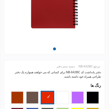
مرجع:
NB-642BC
دسته بندی:
دفتر
دفتر یادداشت کد NB-642BC برای کسانی که می خواهند همواره یک دفتر
طراحی همراه خود داشته باشند.
رنگ ها
ادامه مطلب +
مشکی
بنفش
سفید
قرمز
قهوه
مسی
ای