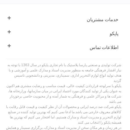
خدمات مشتریان
پاپکو
اطلاعات تماس
شرکت تولیدی و صنعتی پارسا پلاستیک با نام تجاری پاپکو در سال 1363 با توجه به
نیاز اقشار فرهنگی جامعه به منظور مدیریت اسناد و مدارک علمی و آموزشی و با
هدف تولید انواع لوازم التحریر اداری، سمیناری، مدیریتی و دانشجویی تاسیس
گردید
پاپکو با سرلوحه قراردادن کیفیت عالی، قیمت مناسب و رضایت مشتری هم اکنون
به عنوان یکی از تولید کنندگان مورد اعتماد ایرانی در میان سازمانها، وزارتخانه ها،
شرکت ها و مراکز علمی و فرهنگی به شمار آمده و از محبوبیت خاصی برخوردار
می باشد
پاپکو شرکت صد درصد ایرانی و محصولات آن از نظر کیفیت و قیمت قابل رقابت با
کالاهای معروف خارجی می باشد.ما ادعا نمی کنیم که بهترین تولید کننده در صنایع
لوازم التحریر و مدیریت اسناد و مدارک هستیم، اما افتخار می کنیم که بهترین ها
همیشه پاپکو را انتخاب می کنند
در هر زمان و هر مکان سخن از مدیریت اسناد و مدارک، برگزاری سمینار و همایش