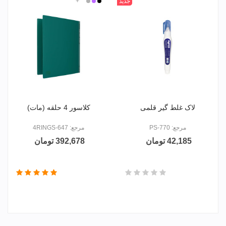
سفید
جدید
مشکی
بنفش
نقره
+
سفید
ای
لاک غلط گیر قلمی
کلاسور 4 حلقه (مات)
مرجع: PS-770
مرجع: 647-4RINGS
42,185 تومان
392,678 تومان