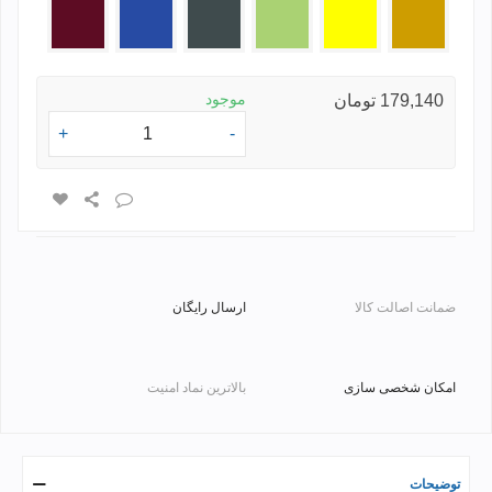
طلایی
زرد
فسفری
طوسی
آبی
زرشکی
تیره
موجود
179,140 تومان
+
-
ضمانت اصالت کالا
ارسال رایگان
امکان شخصی سازی
بالاترین نماد امنیت
توضیحات