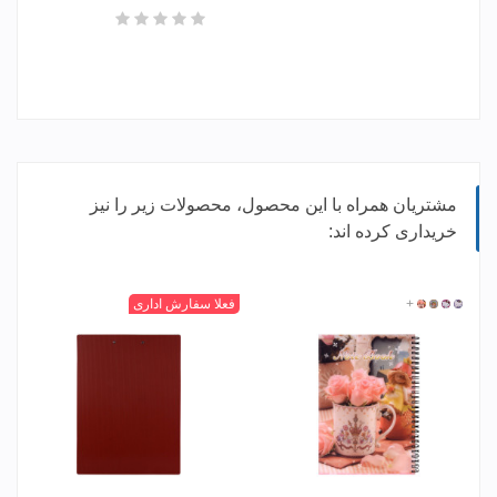
مشتریان همراه با این محصول، محصولات زیر را نیز
خریداری کرده اند:
26
27
17
+
1129-
مشکی
بنفش
نقره
+
سفید
فعلا سفارش اداری
20
ای