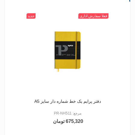
315
400
520
+
601
فعلا سفارش اداری
جدید
دفتر پرایم یک خط شماره دار سایز A5
مرجع: PR-NH511
675,320 تومان