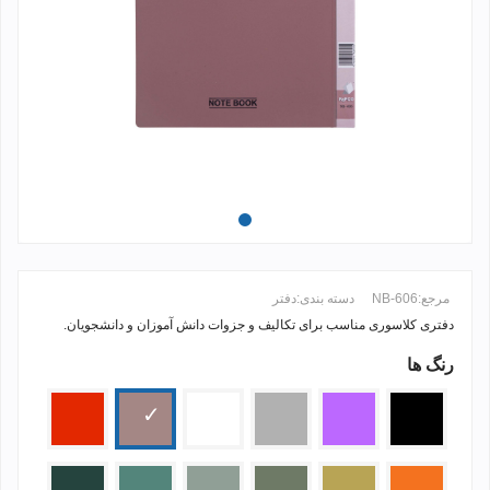
مرجع:
NB-606
دسته بندی:
دفتر
دفتری کلاسوری مناسب برای تکالیف و جزوات دانش آموزان و دانشجویان.
رنگ ها
ادامه مطلب +
مشکی
بنفش
نقره
سفید
گلبهی
قرمز
ای
زرد
کرم
طوسی
طوسی
سدری
سبز