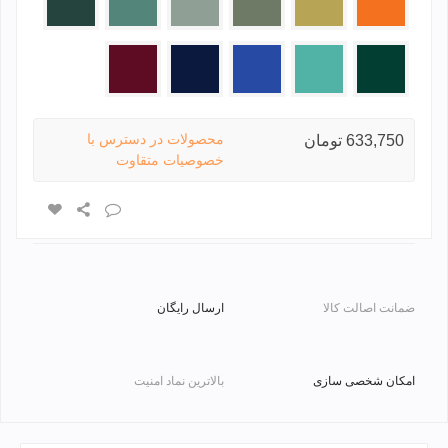
پرتقالی
روشن
تیره
یشمی
سبز
آبی
سرمه
زرشکی
روشن
ای
محصولات در دسترس با
633,750 تومان
خصوصیات متقاوت
ضمانت اصالت کالا
ارسال رایگان
امکان شخصی سازی
بالاترین نماد امنیت