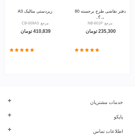
دفتر نقاشی طرح برجسته 80
زیردستی متالیک A3
برگ
مرجع: NB-601P
مرجع: CB-009A3
235,300 تومان
410,839 تومان
خدمات مشتریان
پاپکو
اطلاعات تماس