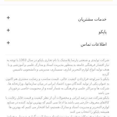
خدمات مشتریان
پاپکو
اطلاعات تماس
شرکت تولیدی و صنعتی پارسا پلاستیک با نام تجاری پاپکو در سال 1363 با توجه به
نیاز اقشار فرهنگی جامعه به منظور مدیریت اسناد و مدارک علمی و آموزشی و با
هدف تولید انواع لوازم التحریر اداری، سمیناری، مدیریتی و دانشجویی تاسیس
گردید
پاپکو با سرلوحه قراردادن کیفیت عالی، قیمت مناسب و رضایت مشتری هم اکنون
به عنوان یکی از تولید کنندگان مورد اعتماد ایرانی در میان سازمانها، وزارتخانه ها،
شرکت ها و مراکز علمی و فرهنگی به شمار آمده و از محبوبیت خاصی برخوردار
می باشد
پاپکو شرکت صد درصد ایرانی و محصولات آن از نظر کیفیت و قیمت قابل رقابت با
کالاهای معروف خارجی می باشد.ما ادعا نمی کنیم که بهترین تولید کننده در صنایع
لوازم التحریر و مدیریت اسناد و مدارک هستیم، اما افتخار می کنیم که بهترین ها
همیشه پاپکو را انتخاب می کنند
در هر زمان و هر مکان سخن از مدیریت اسناد و مدارک، برگزاری سمینار و همایش