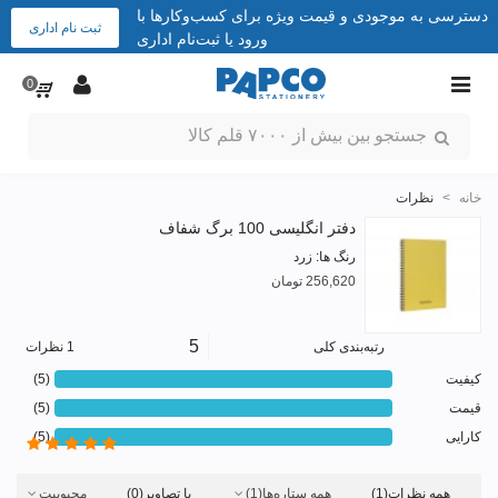
دسترسی به موجودی و قیمت ویژه برای کسب‌وکارها با
ثبت نام اداری
ورود یا ثبت‌نام اداری
0
خانه
>
نظرات
دفتر انگلیسی 100 برگ شفاف
رنگ ها: زرد
256,620 تومان
5
رتبه‌بندی کلی
1 نظرات
کیفیت
(5)
قیمت
(5)
کارایی
(5)
همه نظرات
(1)
همه ستاره‌ها
(1)
با تصاویر
(0)
محبوبیت