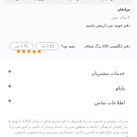
مرادخان
8 سال پیش
دفتر خوبیه. من دارمش راضیم
دفتر انگلیسی 100 برگ شفاف
مفید بود؟
0
بله
0
خیر
خدمات مشتریان
پاپکو
اطلاعات تماس
شرکت تولیدی و صنعتی پارسا پلاستیک با نام تجاری پاپکو در سال 1363 با توجه به
نیاز اقشار فرهنگی جامعه به منظور مدیریت اسناد و مدارک علمی و آموزشی و با
هدف تولید انواع لوازم التحریر اداری، سمیناری، مدیریتی و دانشجویی تاسیس