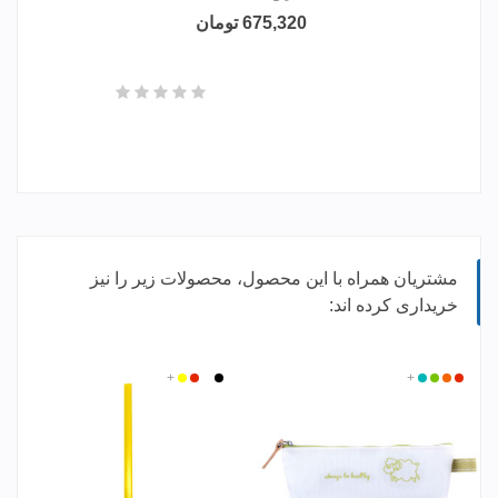
675,320 تومان
مشتریان همراه با این محصول، محصولات زیر را نیز
خریداری کرده اند:
قرمز
سبز
نارنجی
+
فیروزه
مشکی
سفید
قرمز
زرد
+
ای