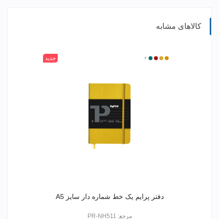
کالاهای مشابه
315
400
520
+
601
جدید
دفتر پرایم یک خط شماره دار سایز A5
مرجع: PR-NH511