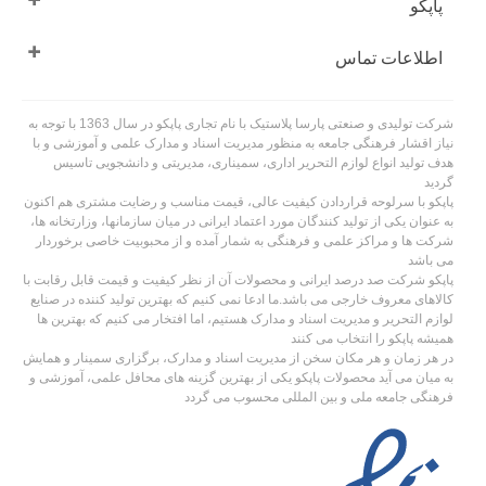
پاپکو
اطلاعات تماس
شرکت تولیدی و صنعتی پارسا پلاستیک با نام تجاری پاپکو در سال 1363 با توجه به
نیاز اقشار فرهنگی جامعه به منظور مدیریت اسناد و مدارک علمی و آموزشی و با
هدف تولید انواع لوازم التحریر اداری، سمیناری، مدیریتی و دانشجویی تاسیس
گردید
پاپکو با سرلوحه قراردادن کیفیت عالی، قیمت مناسب و رضایت مشتری هم اکنون
به عنوان یکی از تولید کنندگان مورد اعتماد ایرانی در میان سازمانها، وزارتخانه ها،
شرکت ها و مراکز علمی و فرهنگی به شمار آمده و از محبوبیت خاصی برخوردار
می باشد
پاپکو شرکت صد درصد ایرانی و محصولات آن از نظر کیفیت و قیمت قابل رقابت با
کالاهای معروف خارجی می باشد.ما ادعا نمی کنیم که بهترین تولید کننده در صنایع
لوازم التحریر و مدیریت اسناد و مدارک هستیم، اما افتخار می کنیم که بهترین ها
همیشه پاپکو را انتخاب می کنند
در هر زمان و هر مکان سخن از مدیریت اسناد و مدارک، برگزاری سمینار و همایش
به میان می آید محصولات پاپکو یکی از بهترین گزینه های محافل علمی، آموزشی و
فرهنگی جامعه ملی و بین المللی محسوب می گردد