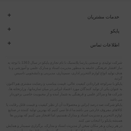
خدمات مشتریان
پاپکو
اطلاعات تماس
شرکت تولیدی و صنعتی پارسا پلاستیک با نام تجاری پاپکو در سال 1363 با توجه به
نیاز اقشار فرهنگی جامعه به منظور مدیریت اسناد و مدارک علمی و آموزشی و با
هدف تولید انواع لوازم التحریر اداری، سمیناری، مدیریتی و دانشجویی تاسیس
گردید
پاپکو با سرلوحه قراردادن کیفیت عالی، قیمت مناسب و رضایت مشتری هم اکنون
به عنوان یکی از تولید کنندگان مورد اعتماد ایرانی در میان سازمانها، وزارتخانه ها،
شرکت ها و مراکز علمی و فرهنگی به شمار آمده و از محبوبیت خاصی برخوردار
می باشد
پاپکو شرکت صد درصد ایرانی و محصولات آن از نظر کیفیت و قیمت قابل رقابت با
کالاهای معروف خارجی می باشد.ما ادعا نمی کنیم که بهترین تولید کننده در صنایع
لوازم التحریر و مدیریت اسناد و مدارک هستیم، اما افتخار می کنیم که بهترین ها
همیشه پاپکو را انتخاب می کنند
در هر زمان و هر مکان سخن از مدیریت اسناد و مدارک، برگزاری سمینار و همایش
به میان می آید محصولات پاپکو یکی از بهترین گزینه های محافل علمی، آموزشی و