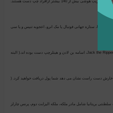
آزمایش های انجام شده توسط دانشگاه سنت لارنس در نیویورک نشان داد که افراد باضریب هوشی بیش از 140 بیشتر ازافراد چپ دست هستند.
کلین.
ارادونا، ستاره جهانی فوتبال یا مک انرو، اعجوبه تنیس و یا سی
 ورزشی
Jack the Rippe
، اسامه بن لادن و هیتلرچپ دست بوده اند.( البته
خارش دست راست نشان می دهد شما پول دریافت خواهید کرد. (
سلطنتی بریتانیا شامل مادر ملکه، ملکه الیزابت دوم، پرنس چارلز