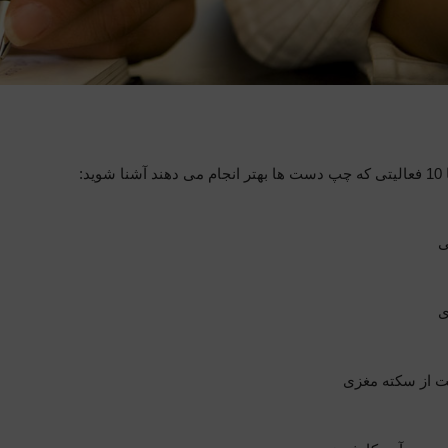
شوید:
ی
ی
 از سکته مغزی