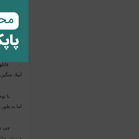
·
مشهورترینشا
·
ورزش 
و شش نفر ا
·
قاتل
آتیلا، چنگی
·
با تو
اما به طور
·
چپ دس
و پرنس ویلی