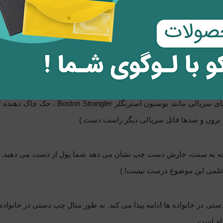
ن عبارتند از: آلبرت اینشتین، اسحاق نیوتن، چارلز داروین، و بنجامین فران
زمینه دیگری است که چپ دست ها در آن عالی عمل می کنند: مثل دیه گو م
ز چهل و یک قهرمان تنیس روی میز فرانسه و همچنین در زمینه های دیگر
های سریالی مانند بوستون استرنگلر
Boston Strangler
، جک چاک دهنده
r
ز، نرون و صدها قاتل سریالی دیگر راست دست )
جه به سنت، خارش دست چپ نشان می دهد شما پول از دست می دهید. 
 علمی این موضوع درست نیست! )
تی در خانواده ها ادامه پیدا می کند. به طور مثال چپ دستی در خانواده 
ام است.