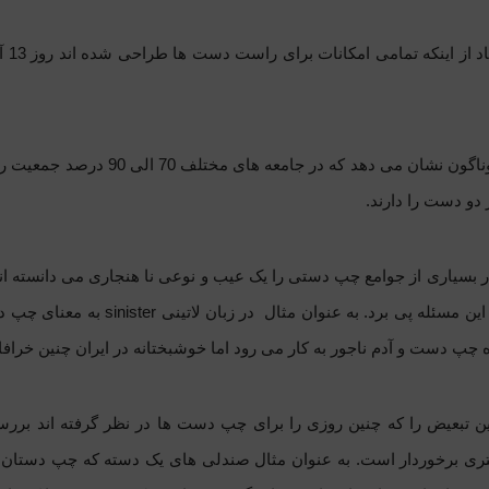
ز اینکه تمامی امکانات برای راست دست ها طراحی شده اند روز 13 آگوست برابر با 22 مرداد به نام
تحقیقات گوناگون نشان می د
 دو دست را دارند.
 بسیاری از جوامع چپ دستی را یک عیب و نوعی نا هنجاری می دانسته ان
این مسئله پی برد. به عنوان مثال در زبان لاتینی
sinister
به معنای چپ دس
ه چپ دست و آدم ناجور به کار می رود اما خوشبختانه در ایران چنین خراف
ین تبعیض را که چنین روزی را برای چپ دست ها در نظر گرفته اند برر
ری برخوردار است. به عنوان مثال صندلی های یک دسته که چپ دستان نم