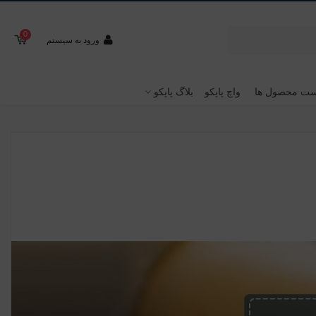
0
ورود به سیستم
ت محصول ها
واچ پاپکو
بلاگ پاپکو