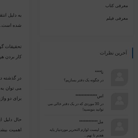
معرفی کتاب
به دلیل انتقاد ا
معرفی فیلم
شده است.
آخرین نظرات
کار بردن هر
نا****
در گذشته در
در
چگونه یک دفتر بسازیم؟
می توان به 
اس**************
برای دو واژ
در
30 موردی که در یک دفتر خالی می
توانید بنویسید!
حال دلیل ا
مل************
اهمیت بیشت
در
لیست لوازم التحریر موردنیاز پایه
هفتم تا نهم...