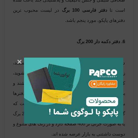
است تا
دفتر فارسی 100 برگ
در لیست محبوب ترین
دفترهای پاپکو، مورد پنجم باشد.
6. دفتر دکمه دار 200 برگ
×
دفترهای کلاسوری به خودی خود نزد افراد محبوب هستند،
زیرا با خرید برگه های اضافه تا هر جا که از آنها خسته شوید،
کاربرد دارند. حال اگر دارای 4 دیوایدر (جدا کننده) باشند و
برای موضوعات مورد نظر تفکیک شوند، محبوبیت دفترها
بیشتر می شود. دفتر دکمه دار 200 برگ نامی است که
گویای همه چیز است؛ با دکمه باز و بسته می شود، 200 برگ
یا به صورت جزئی تر 400 صفحه دارد و در رنگ های متنوع و
دوست داشتنی به بازار عرضه شده اند.