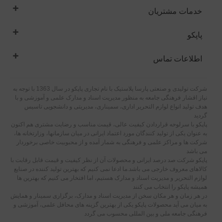
خدمات مشتریان
پاپکو
اطلاعات تماس
شرکت تولیدی و صنعتی پارسا پلاستیک با نام تجاری پاپکو در سال 1363 با توجه به
نیاز اقشار فرهنگی جامعه به منظور مدیریت اسناد و مدارک علمی و آموزشی و با
هدف تولید انواع لوازم التحریر اداری، سمیناری، مدیریتی و دانشجویی تاسیس
گردید
پاپکو با سرلوحه قراردادن کیفیت عالی، قیمت مناسب و رضایت مشتری هم اکنون
به عنوان یکی از تولید کنندگان مورد اعتماد ایرانی در میان سازمانها، وزارتخانه ها،
شرکت ها و مراکز علمی و فرهنگی به شمار آمده و از محبوبیت خاصی برخوردار
می باشد
پاپکو شرکت صد درصد ایرانی و محصولات آن از نظر کیفیت و قیمت قابل رقابت با
کالاهای معروف خارجی می باشد.ما ادعا نمی کنیم که بهترین تولید کننده در صنایع
لوازم التحریر و مدیریت اسناد و مدارک هستیم، اما افتخار می کنیم که بهترین ها
همیشه پاپکو را انتخاب می کنند
در هر زمان و هر مکان سخن از مدیریت اسناد و مدارک، برگزاری سمینار و همایش
به میان می آید محصولات پاپکو یکی از بهترین گزینه های محافل علمی، آموزشی و
فرهنگی جامعه ملی و بین المللی محسوب می گردد