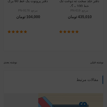
دفتر جلد سخت ته دوخت تک
دفتر پرونوت یک خط 60 برگ
خط 100 برگ
مرجع: PN-619
مرجع: PN-9176
435,010 تومان
104,000 تومان
نوشته قبلی
نوشته بعدی
مقالات مرتبط