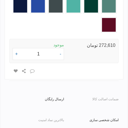
سدری
یشمی
سبز
طوسی
آبی
سرمه
روشن
تیره
ای
زرشکی
موجود
272,610 تومان
+
-
ضمانت اصالت کالا
ارسال رایگان
امکان شخصی سازی
بالاترین نماد امنیت