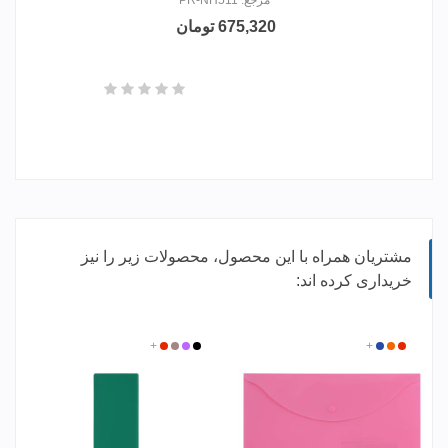
مرجع: PR-NH511
675,320 تومان
مشتریان همراه با این محصول، محصولات زیر را نیز
خریداری کرده اند:
سفید
قرمز
آبی
+
نارنجی
مشکی
بنفش
گلبهی
+
قرمز