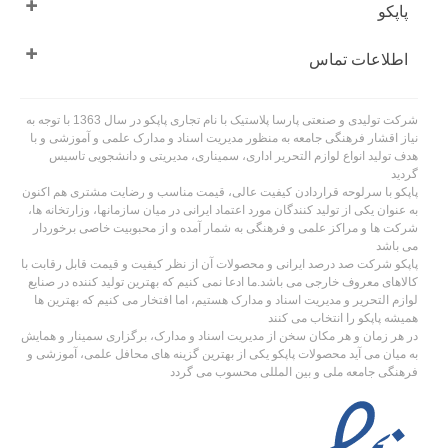
پاپکو
اطلاعات تماس
شرکت تولیدی و صنعتی پارسا پلاستیک با نام تجاری پاپکو در سال 1363 با توجه به
نیاز اقشار فرهنگی جامعه به منظور مدیریت اسناد و مدارک علمی و آموزشی و با
هدف تولید انواع لوازم التحریر اداری، سمیناری، مدیریتی و دانشجویی تاسیس
گردید
پاپکو با سرلوحه قراردادن کیفیت عالی، قیمت مناسب و رضایت مشتری هم اکنون
به عنوان یکی از تولید کنندگان مورد اعتماد ایرانی در میان سازمانها، وزارتخانه ها،
شرکت ها و مراکز علمی و فرهنگی به شمار آمده و از محبوبیت خاصی برخوردار
می باشد
پاپکو شرکت صد درصد ایرانی و محصولات آن از نظر کیفیت و قیمت قابل رقابت با
کالاهای معروف خارجی می باشد.ما ادعا نمی کنیم که بهترین تولید کننده در صنایع
لوازم التحریر و مدیریت اسناد و مدارک هستیم، اما افتخار می کنیم که بهترین ها
همیشه پاپکو را انتخاب می کنند
در هر زمان و هر مکان سخن از مدیریت اسناد و مدارک، برگزاری سمینار و همایش
به میان می آید محصولات پاپکو یکی از بهترین گزینه های محافل علمی، آموزشی و
فرهنگی جامعه ملی و بین المللی محسوب می گردد