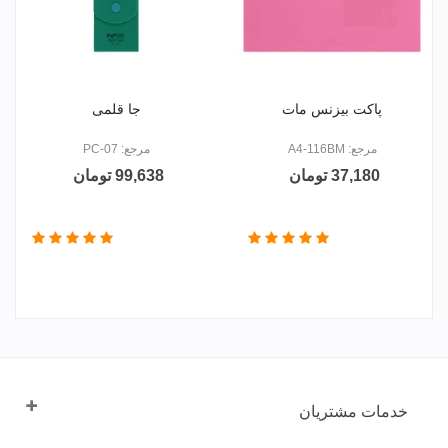
پاکت بیزنس مات
جا قلمی
مرجع: A4-116BM
مرجع: PC-07
37,180 تومان
99,638 تومان
خدمات مشتریان