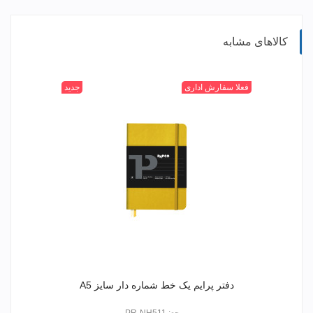
کالاهای مشابه
315
400
520
+
601
فعلا سفارش اداری
جدید
دفتر پرایم یک خط شماره دار سایز A5