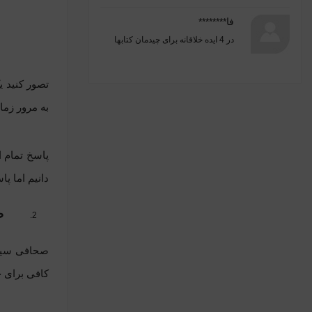
فا********
در
4 ایده خلاقانه برای چیدمان کتابها
تصور کنید 
به مرور زما
پاسخ تمام ا
دانیم اما پا
ص
صحافی سیمی
کافی برای خ