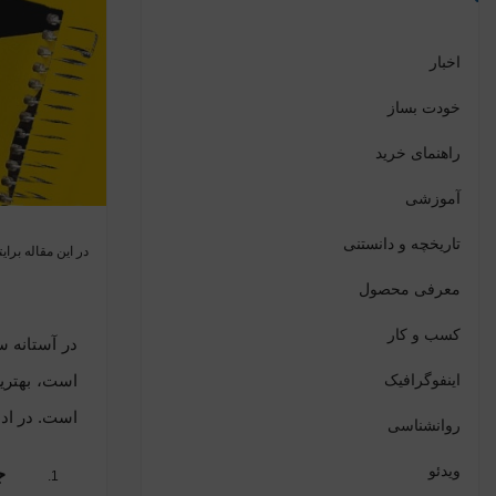
اخبار
خودت بساز
راهنمای خرید
آموزشی
تاریخچه و دانستنی
در این مقاله برایتان از 6 دلیل که شما را ترغیب به استفاده از دفتر روکش پلا
معرفی محصول
کسب و کار
در آستانه س
اینفوگرافیک
است، بهتری
است. در ادامه برایتان از 6 دلیل که شما را ترغیب به استف
روانشناسی
ویدئو
ج