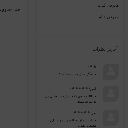
معرفی کتاب
جلد مقاوم و
معرفی فیلم
آخرین نظرات
نا****
در
چگونه یک دفتر بسازیم؟
اس**************
در
30 موردی که در یک دفتر خالی می
توانید بنویسید!
مل************
در
لیست لوازم التحریر موردنیاز پایه
هفتم تا نهم...