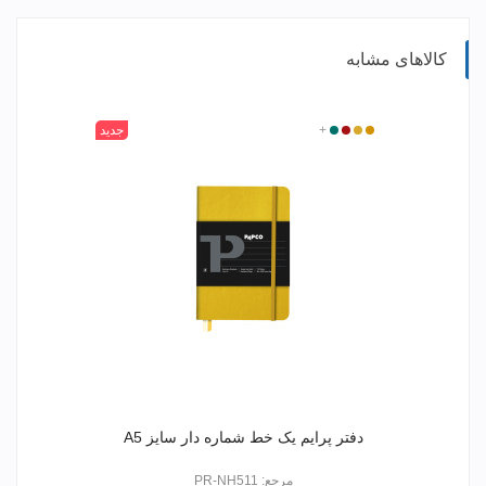
کالاهای مشابه
315
400
520
+
601
جدید
دفتر پرایم یک خط شماره دار سایز A5
مرجع: PR-NH511