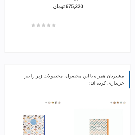
675,320 تومان
مشتریان همراه با این محصول، محصولات زیر را نیز
خریداری کرده اند:
917407
917410
917409
+
917406
915804
915803
915802
+
915801