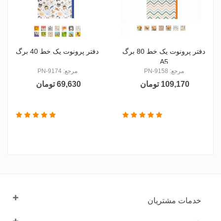
دفتر پرونوت یک خط 80 برگ
دفتر پرونوت یک خط 40 برگ
A5
مرجع: PN-9158
مرجع: PN-9174
109,170 تومان
69,630 تومان
خدمات مشتریان