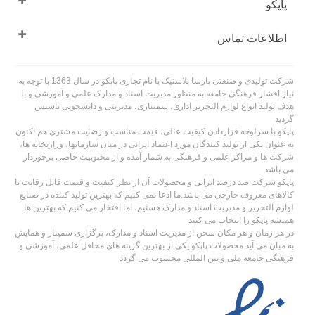
پاپکو
اطلاعات تماس
شرکت تولیدی و صنعتی پارسا پلاستیک با نام تجاری پاپکو در سال 1363 با توجه به
نیاز اقشار فرهنگی جامعه به منظور مدیریت اسناد و مدارک علمی و آموزشی و با
هدف تولید انواع لوازم التحریر اداری، سمیناری، مدیریتی و دانشجویی تاسیس
گردید
پاپکو با سرلوحه قراردادن کیفیت عالی، قیمت مناسب و رضایت مشتری هم اکنون
به عنوان یکی از تولید کنندگان مورد اعتماد ایرانی در میان سازمانها، وزارتخانه ها،
شرکت ها و مراکز علمی و فرهنگی به شمار آمده و از محبوبیت خاصی برخوردار
می باشد
پاپکو شرکت صد درصد ایرانی و محصولات آن از نظر کیفیت و قیمت قابل رقابت با
کالاهای معروف خارجی می باشد.ما ادعا نمی کنیم که بهترین تولید کننده در صنایع
لوازم التحریر و مدیریت اسناد و مدارک هستیم، اما افتخار می کنیم که بهترین ها
همیشه پاپکو را انتخاب می کنند
در هر زمان و هر مکان سخن از مدیریت اسناد و مدارک، برگزاری سمینار و همایش
به میان می آید محصولات پاپکو یکی از بهترین گزینه های محافل علمی، آموزشی و
فرهنگی جامعه ملی و بین المللی محسوب می گردد