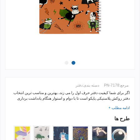
مرجع:
PN-7178
دسته بندی:
دفتر
اگر برای شما کیفیت دفتر حرف اول را می زند، بهترین و مناسب ترین انتخاب
دفتر روکش پلاستیکی پاپکو است تا با دوام و استوار هنگام یادداشت برداری
همراه شما باشد.
ادامه مطلب +
طرح ها
717806
717803
717807
717805
717801
717804