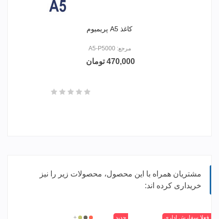
کاغذ A5 پریمیوم
مرجع: A5-P5000
470,000 تومان
مشتریان همراه با این محصول، محصولات زیر را نیز
خریداری کرده اند:
مشکی
بنفش
قرمز
زرد
+
فعلا سفارش اداری
جدید
بی
قرمز
دودی
زرد
+