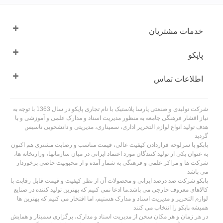
خدمات مشتریان
پاپکو
اطلاعات تماس
شرکت تولیدی و صنعتی پارسا پلاستیک با نام تجاری پاپکو در سال 1363 با توجه به
نیاز اقشار فرهنگی جامعه به منظور مدیریت اسناد و مدارک علمی و آموزشی و با
هدف تولید انواع لوازم التحریر اداری، سمیناری، مدیریتی و دانشجویی تاسیس
گردید
پاپکو با سرلوحه قراردادن کیفیت عالی، قیمت مناسب و رضایت مشتری هم اکنون
به عنوان یکی از تولید کنندگان مورد اعتماد ایرانی در میان سازمانها، وزارتخانه ها،
شرکت ها و مراکز علمی و فرهنگی به شمار آمده و از محبوبیت خاصی برخوردار
می باشد
پاپکو شرکت صد درصد ایرانی و محصولات آن از نظر کیفیت و قیمت قابل رقابت با
کالاهای معروف خارجی می باشد.ما ادعا نمی کنیم که بهترین تولید کننده در صنایع
لوازم التحریر و مدیریت اسناد و مدارک هستیم، اما افتخار می کنیم که بهترین ها
همیشه پاپکو را انتخاب می کنند
در هر زمان و هر مکان سخن از مدیریت اسناد و مدارک، برگزاری سمینار و همایش