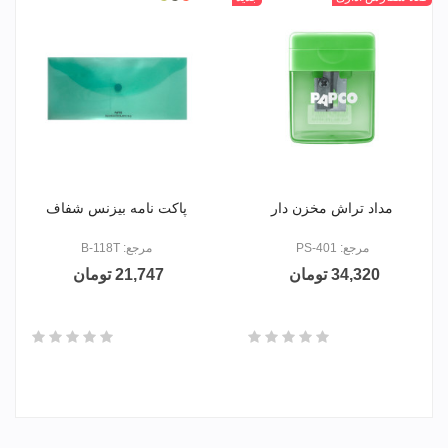
رنگ
روشن
روشن
مداد تراش مخزن دار
پاکت نامه بیزنس شفاف
مرجع: PS-401
مرجع: B-118T
34,320 تومان
21,747 تومان