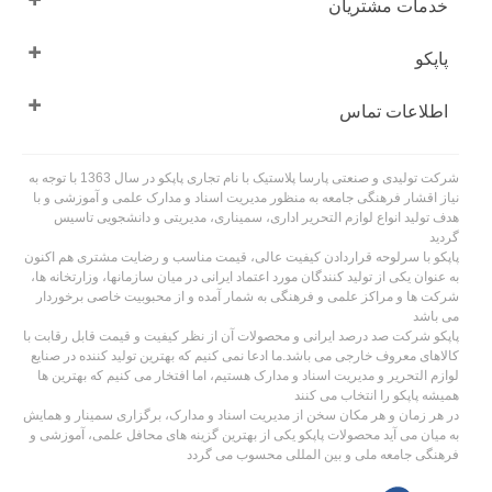
خدمات مشتریان
پاپکو
اطلاعات تماس
شرکت تولیدی و صنعتی پارسا پلاستیک با نام تجاری پاپکو در سال 1363 با توجه به
نیاز اقشار فرهنگی جامعه به منظور مدیریت اسناد و مدارک علمی و آموزشی و با
هدف تولید انواع لوازم التحریر اداری، سمیناری، مدیریتی و دانشجویی تاسیس
گردید
پاپکو با سرلوحه قراردادن کیفیت عالی، قیمت مناسب و رضایت مشتری هم اکنون
به عنوان یکی از تولید کنندگان مورد اعتماد ایرانی در میان سازمانها، وزارتخانه ها،
شرکت ها و مراکز علمی و فرهنگی به شمار آمده و از محبوبیت خاصی برخوردار
می باشد
پاپکو شرکت صد درصد ایرانی و محصولات آن از نظر کیفیت و قیمت قابل رقابت با
کالاهای معروف خارجی می باشد.ما ادعا نمی کنیم که بهترین تولید کننده در صنایع
لوازم التحریر و مدیریت اسناد و مدارک هستیم، اما افتخار می کنیم که بهترین ها
همیشه پاپکو را انتخاب می کنند
در هر زمان و هر مکان سخن از مدیریت اسناد و مدارک، برگزاری سمینار و همایش
به میان می آید محصولات پاپکو یکی از بهترین گزینه های محافل علمی، آموزشی و
فرهنگی جامعه ملی و بین المللی محسوب می گردد