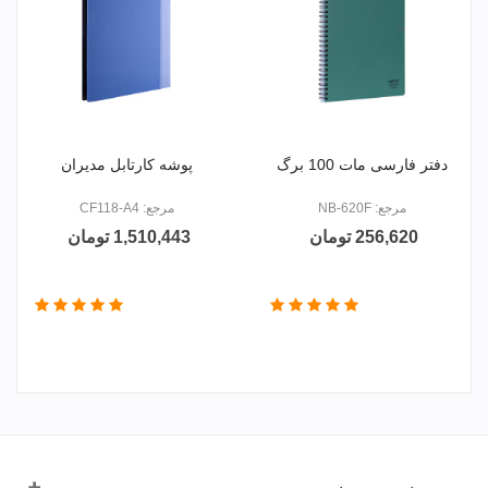
دفتر فارسی مات 100 برگ
پوشه کارتابل مدیران
مرجع: NB-620F
مرجع: CF118-A4
256,620 تومان
1,510,443 تومان