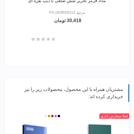
مداد قرمز تحریر شش ضلعی با دیپ نقره ای
مرجع: PS-16ORD0112
30,418 تومان
مشتریان همراه با این محصول، محصولات زیر را نیز
خریداری کرده اند:
مشکی
بنفش
نقره
+
گلبهی
فعلا سفارش اداری
مشکی
بنفش
مسی
+
طلایی
ای