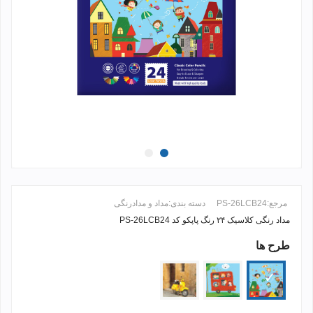
مرجع:
PS-26LCB24
دسته بندی:
مداد و مدادرنگی
مداد رنگی کلاسیک ۲۴ رنگ پاپکو کد PS-26LCB24
طرح ها
ادامه مطلب +
2403
2402
2401