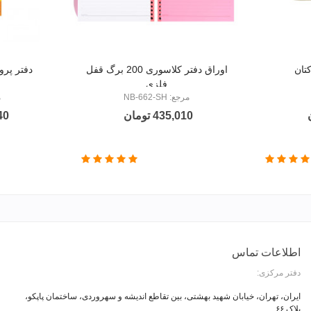
تان
اوراق دفتر کلاسوری 200 برگ قفل
دفتر پرونو
فلزی
مرجع: NB-662-SH
م
435,010 تومان
240
اطلاعات تماس
دفتر مرکزی:
ایران، تهران، خیابان شهید بهشتی، بین تقاطع اندیشه و سهروردی، ساختمان پاپکو،
پلاک ۶۶