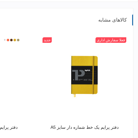
کالاهای مشابه
315
400
520
+
601
فعلا سفارش اداری
جدید
320
400
450
+
462
دفتر پرایم یک خط شماره دار سایز A5
دفتر پرایم