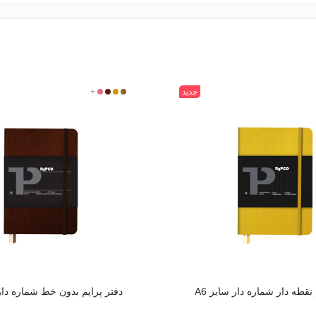
جدید
031
315
360
+
501
 نقطه دار شماره دار سایز A6
دفتر پرایم بدون خط شماره دار س