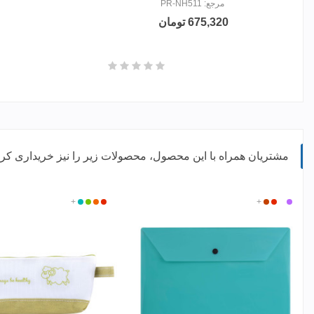
مرجع: PR-NH511
675,320 تومان
مشتریان همراه با این محصول، محصولات زیر را نیز خریداری کرده
بنفش
سفید
قرمز
+
نارنجی
قرمز
سبز
نارنجی
+
فیروزه
مات
ای
2