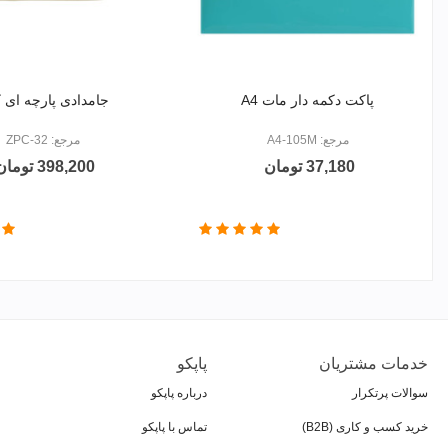
پاکت دکمه دار مات A4
جامدادی پارچه ای ک
مرجع: A4-105M
مرجع: ZPC-32
37,180 تومان
398,200 تومان
خدمات مشتریان
پاپکو
سوالات پرتکرار
درباره پاپکو
خرید کسب و کاری (B2B)
تماس با پاپکو