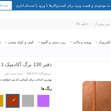
 موجودی و قیمت ویژه برای کسب‌وکارها با ورود یا ثبت‌نام اداری
ثبت نام
کلیربوک
پوشه و پاکت
زیر دستی و آلبوم
کیف و کوله پشتی
س
دفتر 130 برگ آکادمیک 1
مرجع:
NB-674-130
دسته بندی:
دفتر
بهترین انتخاب برای کسانی که می خواهند 
رنگ ها
ادامه مطلب +
بنفش
نقره
مسی
طلا
ای