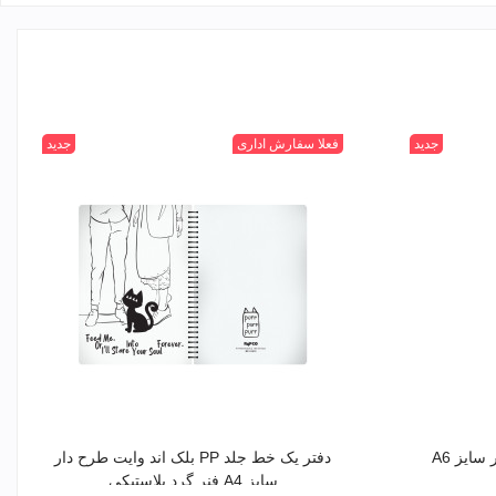
جدید
سفید
فعلا سفارش اداری
جدید
مشکی
ایز A6
دفتر یک خط جلد PP بلک اند وایت طرح دار
سایز A4 فنر گرد پلاستیکی