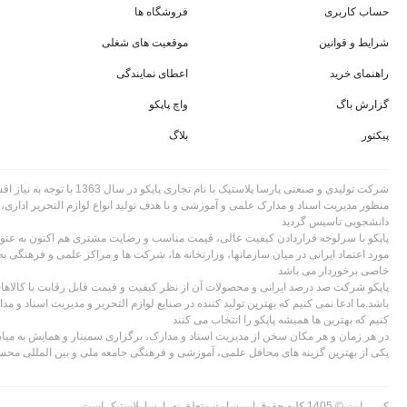
حساب کاربری
فروشگاه ها
شرایط و قوانین
موقعیت های شغلی
راهنمای خرید
اعطای نمایندگی
گزارش باگ
واچ پاپکو
پیکتور
بلاگ
شرکت تولیدی و صنعتی پارسا پلاستیک با نام تجاری
منظور مدیریت اسناد و مدارک علمی و آموزشی و با هدف تولید انواع لوازم التحریر اداری،
دانشجویی تاسیس گردید
پاپکو با سرلوحه قراردادن کیفیت عالی، قیمت مناسب و رضایت مشتری هم اکنون به عنوان
مورد اعتماد ایرانی در میان سازمانها، وزارتخانه ها، شرکت ها و مراکز علمی و فرهنگی به
خاصی برخوردار می باشد
پاپکو شرکت صد درصد ایرانی و محصولات آن از نظر کیفیت و قیمت قابل رقابت با کالا
باشد.ما ادعا نمی کنیم که بهترین تولید کننده در صنایع لوازم التحریر و مدیریت اسناد و م
کنیم که بهترین ها همیشه پاپکو را انتخاب می کنند
در هر زمان و هر مکان سخن از مدیریت اسناد و مدارک، برگزاری سمینار و همایش به میان
یکی از بهترین گزینه های محافل علمی، آموزشی و فرهنگی جامعه ملی و بین المللی مح
کپی رایت © 1405 کلیه حقوق این سایت متعلق به پارسا پلاستیک است.