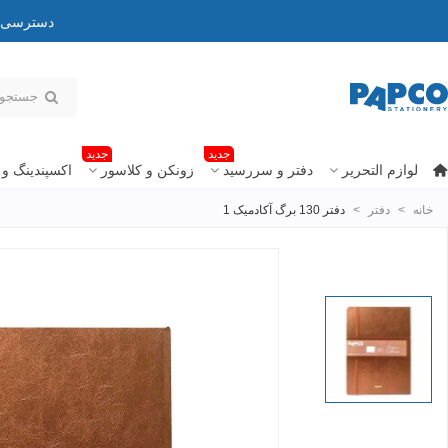
دسترسی به
جدید
جدید
لوازم التحریر
دفتر و سررسید
زونکن و کلاسور
اکسپندینگ و 
خانه
>
دفتر
>
دفتر 130 برگ آکادمیک 1