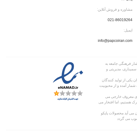
مشاوره و فروش آنلاین:
021-86019264
ایمیل:
info@papcoiran.com
 پاپکو در سال 1363 با توجه به نیاز اقشار فرهنگی جامعه به
 سمیناری، مدیریتی و
 یکی از تولید کنندگان
 شمار آمده و از محبوبیت
های معروف خارجی می
دارک هستیم، اما افتخار می
 می آید محصولات پاپکو
سوب می گردد