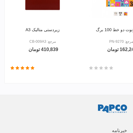
ت دو خط 100 برگ
زیردستی متالیک A3
رجع: PN-9270
مرجع: CB-009A3
162, تومان
410,839 تومان
خبرنامه