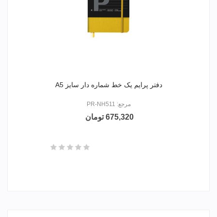
دفتر پرایم یک خط شماره دار سایز A5
مرجع: PR-NH511
675,320 تومان