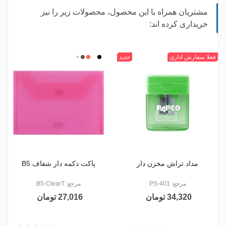
مشتریان همراه با این محصول، محصولات زیر را نیز
خریداری کرده اند:
مشکی
بنفش
قرمز
زرد
+
فعلا سفارش اداری
جدید
بی
مشکی
قرمز
+
قهوه
رنگ
ای
روشن
مداد تراش مخزن دار
پاکت دکمه دار شفاف B5
مرجع: PS-401
مرجع: B5-ClearT
34,320 تومان
27,016 تومان