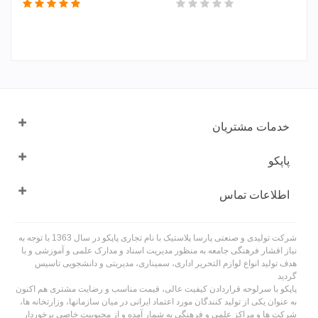
خدمات مشتریان
پاپکو
اطلاعات تماس
شرکت تولیدی و صنعتی پارسا پلاستیک با نام تجاری پاپکو در سال 1363 با توجه به
نیاز اقشار فرهنگی جامعه به منظور مدیریت اسناد و مدارک علمی و آموزشی و با
هدف تولید انواع لوازم التحریر اداری، سمیناری، مدیریتی و دانشجویی تاسیس
گردید
پاپکو با سرلوحه قراردادن کیفیت عالی، قیمت مناسب و رضایت مشتری هم اکنون
به عنوان یکی از تولید کنندگان مورد اعتماد ایرانی در میان سازمانها، وزارتخانه ها،
شرکت ها و مراکز علمی و فرهنگی به شمار آمده و از محبوبیت خاصی برخوردار