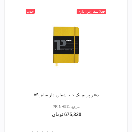
315
400
520
+
601
فعلا سفارش اداری
جدید
دفتر پرایم یک خط شماره دار سایز A5
مرجع: PR-NH511
675,320 تومان