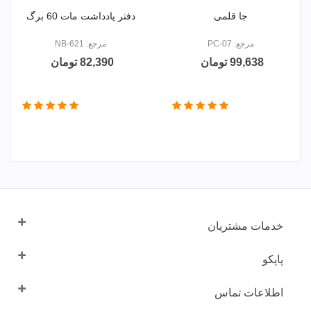
جا قلمی
دفتر یادداشت مات 60 برگ
مرجع: PC-07
مرجع: NB-621
99,638 تومان
82,390 تومان
خدمات مشتریان
پاپکو
اطلاعات تماس