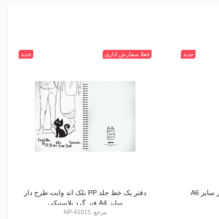
جدید
سفید
فعلا سفارش اداری
جدید
مشکی
ایز A6
دفتر یک خط جلد PP بلک اند وایت طرح دار
سایز A4 فنر گرد پلاستیکی
مرجع: NP-41015