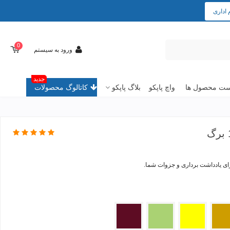
 اداری
0
ورود به سیستم
جدید
ت محصول ها
واچ پاپکو
بلاگ پاپکو
کاتالوگ محصولات
یی
زرد
فسفری
زرشکی