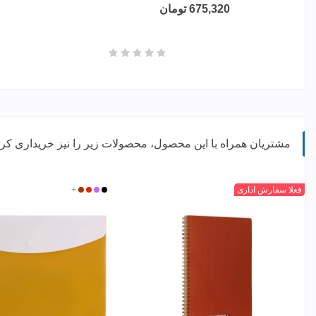
675,320 تومان
مشتریان همراه با این محصول، محصولات زیر را نیز خریداری کرده
فعلا سفارش اداری
مشکی
بنفش
قرمز
+
مسی