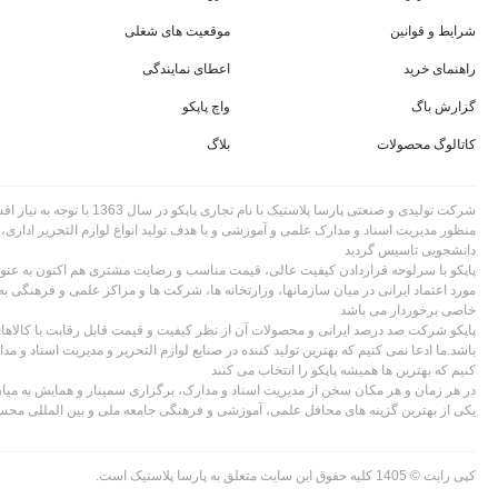
شرایط و قوانین
موقعیت های شغلی
راهنمای خرید
اعطای نمایندگی
گزارش باگ
واچ پاپکو
کاتالوگ محصولات
بلاگ
شرکت تولیدی و صنعتی پارسا پلاستیک با نام تجاری
منظور مدیریت اسناد و مدارک علمی و آموزشی و با هدف تولید انواع لوازم التحریر اداری،
دانشجویی تاسیس گردید
پاپکو با سرلوحه قراردادن کیفیت عالی، قیمت مناسب و رضایت مشتری هم اکنون به عنوان
مورد اعتماد ایرانی در میان سازمانها، وزارتخانه ها، شرکت ها و مراکز علمی و فرهنگی به
خاصی برخوردار می باشد
پاپکو شرکت صد درصد ایرانی و محصولات آن از نظر کیفیت و قیمت قابل رقابت با کالا
باشد.ما ادعا نمی کنیم که بهترین تولید کننده در صنایع لوازم التحریر و مدیریت اسناد و م
کنیم که بهترین ها همیشه پاپکو را انتخاب می کنند
در هر زمان و هر مکان سخن از مدیریت اسناد و مدارک، برگزاری سمینار و همایش به میان
یکی از بهترین گزینه های محافل علمی، آموزشی و فرهنگی جامعه ملی و بین المللی مح
کپی رایت © 1405 کلیه حقوق این سایت متعلق به پارسا پلاستیک است.