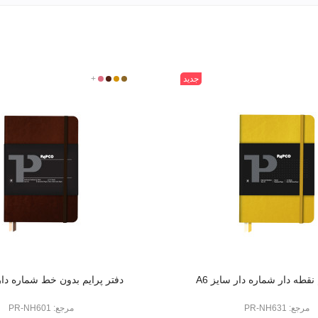
جدید
031
315
360
+
501
 نقطه دار شماره دار سایز A6
دفتر پرایم بدون خط شماره دار س
مرجع: PR-NH631
مرجع: PR-NH601