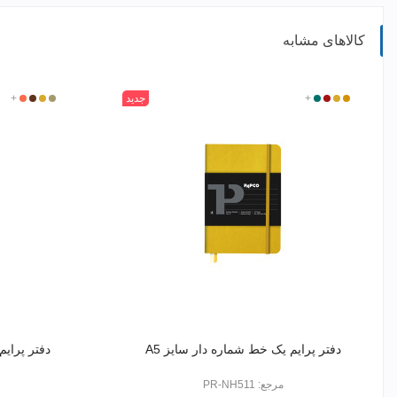
کالاهای مشابه
315
400
520
+
601
جدید
320
400
450
+
462
دفتر پرایم یک خط شماره دار سایز A5
دفتر پرایم
مرجع: PR-NH511