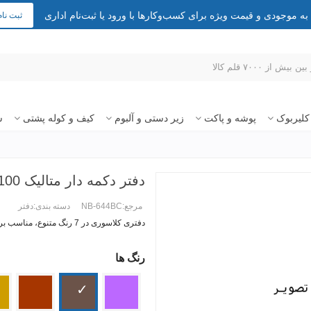
 موجودی و قیمت ویژه برای کسب‌وکارها با ورود یا ثبت‌نام اداری
ثبت نام
کلیربوک
پوشه و پاکت
زیر دستی و آلبوم
کیف و کوله پشتی
س
دفتر دکمه دار متالیک 100 برگ
مرجع:
NB-644BC
دسته بندی:
دفتر
دفتری کلاسوری در 7 رنگ متنوع، مناسب برای یادداشت برداری و جزوات شما.
رنگ ها
ادامه مطلب +
بنفش
قهوه
مسی
طلا
ای