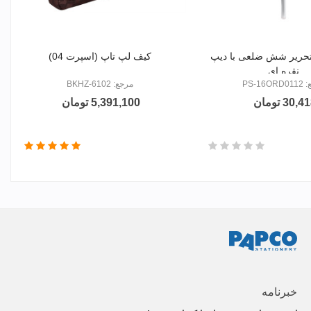
تحریر شش ضلعی با دیپ
کیف لپ تاپ (اسپرت 04)
نقره ای
PS-16O
مرجع: BKHZ-6102
30,4 تومان
5,391,100 تومان
خبرنامه