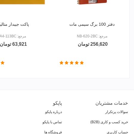
دفتر 100 برگ سیمی مات
پاکت جیبدار متالی
مرجع: NB-620-2BC
مرجع: A4-113BC
256,620 تومان
63,921 تومان
خدمات مشتریان
پاپکو
سوالات پرتکرار
درباره پاپکو
خرید کسب و کاری (B2B)
تماس با پاپکو
حساب کاربری
فروشگاه ها