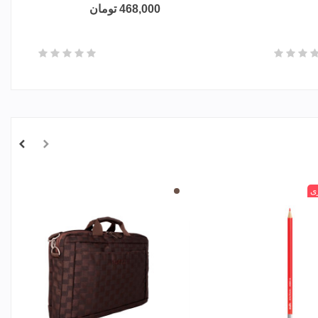
468,000 تومان
ی
قهوه
ای