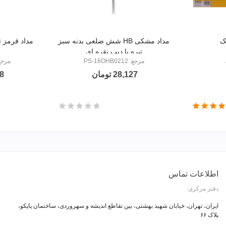
ک
مداد مشکی HB شش ضلعی بدنه سبز
مداد قرمز 
تیره با دیپ نقره ای
مرجع: PS-16OHB0212
مرجع: RD0112
28,127 تومان
18
اطلاعات تماس
دفتر مرکزی:
ایران، تهران، خیابان شهید بهشتی، بین تقاطع اندیشه و سهروردی، ساختمان پاپکو،
پلاک ۶۶