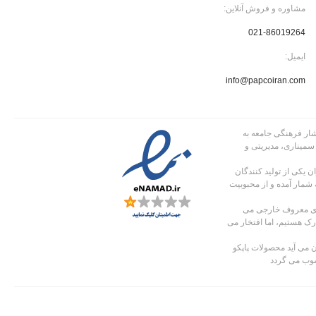
مشاوره و فروش آنلاین:
021-86019264
ایمیل:
info@papcoiran.com
 پاپکو در سال 1363 با توجه به نیاز اقشار فرهنگی جامعه به
 سمیناری، مدیریتی و
 یکی از تولید کنندگان
 شمار آمده و از محبوبیت
های معروف خارجی می
دارک هستیم، اما افتخار می
 می آید محصولات پاپکو
سوب می گردد