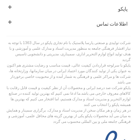
پاپکو
اطلاعات تماس
شرکت تولیدی و صنعتی پارسا پلاستیک با نام تجاری پاپکو در سال 1363 با توجه به
نیاز اقشار فرهنگی جامعه به منظور مدیریت اسناد و مدارک علمی و آموزشی و با
هدف تولید انواع لوازم التحریر اداری، سمیناری، مدیریتی و دانشجویی تاسیس
گردید
پاپکو با سرلوحه قراردادن کیفیت عالی، قیمت مناسب و رضایت مشتری هم اکنون
به عنوان یکی از تولید کنندگان مورد اعتماد ایرانی در میان سازمانها، وزارتخانه ها،
شرکت ها و مراکز علمی و فرهنگی به شمار آمده و از محبوبیت خاصی برخوردار
می باشد
پاپکو شرکت صد درصد ایرانی و محصولات آن از نظر کیفیت و قیمت قابل رقابت با
کالاهای معروف خارجی می باشد.ما ادعا نمی کنیم که بهترین تولید کننده در صنایع
لوازم التحریر و مدیریت اسناد و مدارک هستیم، اما افتخار می کنیم که بهترین ها
همیشه پاپکو را انتخاب می کنند
در هر زمان و هر مکان سخن از مدیریت اسناد و مدارک، برگزاری سمینار و همایش
به میان می آید محصولات پاپکو یکی از بهترین گزینه های محافل علمی، آموزشی و
فرهنگی جامعه ملی و بین المللی محسوب می گردد