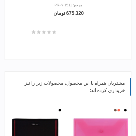
مرجع: PR-NH511
675,320 تومان
مشتریان همراه با این محصول، محصولات زیر را نیز
خریداری کرده اند:
بی
مشکی
قرمز
+
قهوه
مشکی
رنگ
ای
روشن