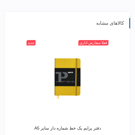
کالاهای مشابه
315
400
520
+
601
فعلا سفارش اداری
جدید
دفتر پرایم یک خط شماره دار سایز A5