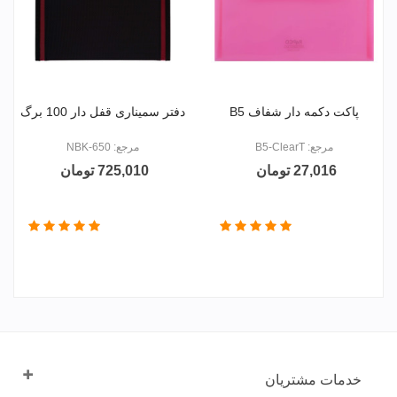
پاکت دکمه دار شفاف B5
دفتر سمیناری قفل دار 100 برگ
مرجع: B5-ClearT
مرجع: NBK-650
27,016 تومان
725,010 تومان
خدمات مشتریان