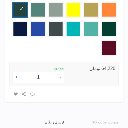
نارنجی
کرم
زرد
طوسی
سدری
سبز
(پرتقالی)
روشن
تیره
یشمی
سبز
فیروزه
طوسی
آبی
سرمه
روشن
ای
تیره
ای
زرشکی
موجود
64,220 تومان
+
-
ضمانت اصالت کالا
ارسال رایگان