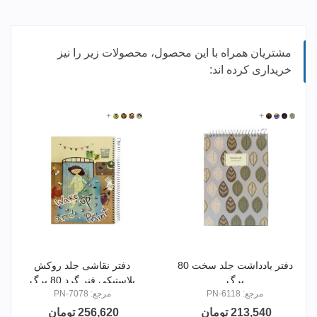
مشتریان همراه با این محصول، محصولات زیر را نیز
خریداری کرده اند:
707804
707803
707802
+
707801
611816
611818
611817
+
611811
دفتر یادداشت جلد سخت 80
دفتر نقاشی جلد روکش
برگ
پلاستیکی فنر گرد 80 برگ
مرجع: PN-6118
مرجع: PN-7078
213,540 تومان
256,620 تومان