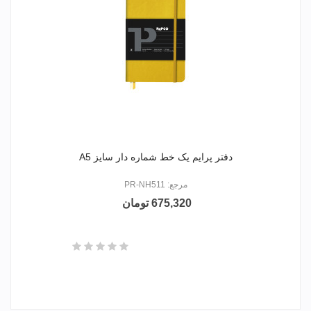
دفتر پرایم یک خط شماره دار سایز A5
مرجع: PR-NH511
675,320 تومان