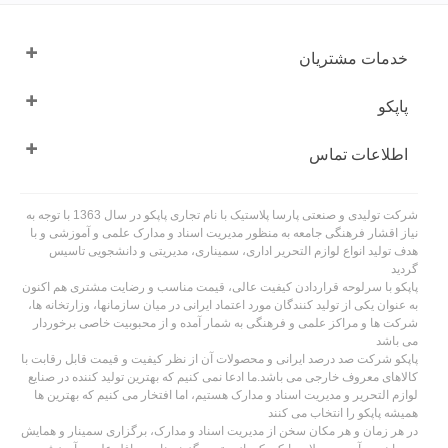
خدمات مشتریان
پاپکو
اطلاعات تماس
شرکت تولیدی و صنعتی پارسا پلاستیک با نام تجاری پاپکو در سال 1363 با توجه به
نیاز اقشار فرهنگی جامعه به منظور مدیریت اسناد و مدارک علمی و آموزشی و با
هدف تولید انواع لوازم التحریر اداری، سمیناری، مدیریتی و دانشجویی تاسیس
گردید
پاپکو با سرلوحه قراردادن کیفیت عالی، قیمت مناسب و رضایت مشتری هم اکنون
به عنوان یکی از تولید کنندگان مورد اعتماد ایرانی در میان سازمانها، وزارتخانه ها،
شرکت ها و مراکز علمی و فرهنگی به شمار آمده و از محبوبیت خاصی برخوردار
می باشد
پاپکو شرکت صد درصد ایرانی و محصولات آن از نظر کیفیت و قیمت قابل رقابت با
کالاهای معروف خارجی می باشد.ما ادعا نمی کنیم که بهترین تولید کننده در صنایع
لوازم التحریر و مدیریت اسناد و مدارک هستیم، اما افتخار می کنیم که بهترین ها
همیشه پاپکو را انتخاب می کنند
در هر زمان و هر مکان سخن از مدیریت اسناد و مدارک، برگزاری سمینار و همایش