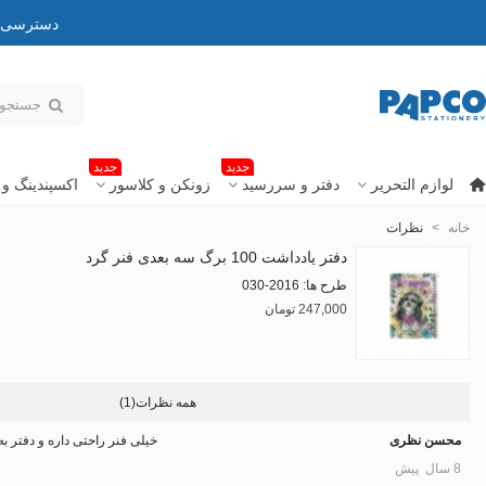
دسترسی به
جدید
جدید
لوازم التحریر
دفتر و سررسید
زونکن و کلاسور
اکسپندینگ و 
خانه
>
نظرات
دفتر یادداشت 100 برگ سه بعدی فنر گرد
طرح ها: 2016-030
247,000 تومان
همه نظرات
(1)
محسن نظری
خیلی فنر راحتی داره و دفتر ب
8 سال پیش