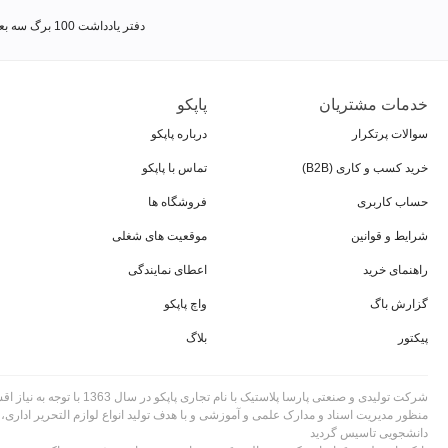
دفتر یادداشت 100 برگ سه بعدی فنر گرد
خدمات مشتریان
پاپکو
سوالات پرتکرار
درباره پاپکو
خرید کسب و کاری (B2B)
تماس با پاپکو
حساب کاربری
فروشگاه ها
شرایط و قوانین
موقعیت های شغلی
راهنمای خرید
اعطای نمایندگی
گزارش باگ
واچ پاپکو
پیکتور
بلاگ
شرکت تولیدی و صنعتی پارسا پلاستیک با نام تجاری
منظور مدیریت اسناد و مدارک علمی و آموزشی و با هدف تولید انواع لوازم التحریر اداری،
دانشجویی تاسیس گردید