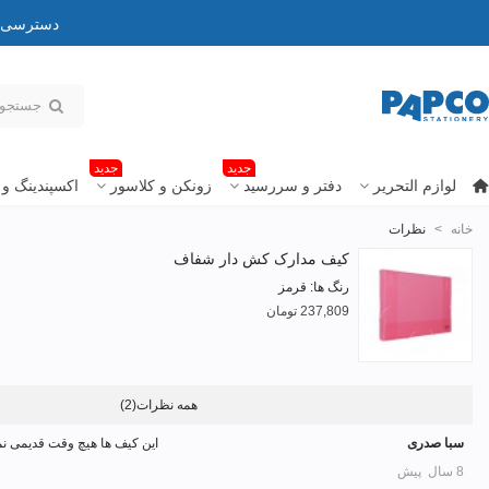
دسترسی به
جدید
جدید
لوازم التحریر
دفتر و سررسید
زونکن و کلاسور
اکسپندینگ و 
خانه
>
نظرات
کیف مدارک کش دار شفاف
رنگ ها: قرمز
237,809 تومان
همه نظرات
(2)
سبا صدری
این کیف ها هیچ وقت قدیمی نم
8 سال پیش