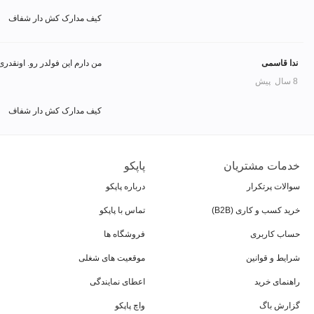
کیف مدارک کش دار شفاف
ندا قاسمی
من دارم این فولدر رو. اونقدر
8 سال پیش
کیف مدارک کش دار شفاف
خدمات مشتریان
پاپکو
سوالات پرتکرار
درباره پاپکو
خرید کسب و کاری (B2B)
تماس با پاپکو
حساب کاربری
فروشگاه ها
شرایط و قوانین
موقعیت های شغلی
راهنمای خرید
اعطای نمایندگی
گزارش باگ
واچ پاپکو