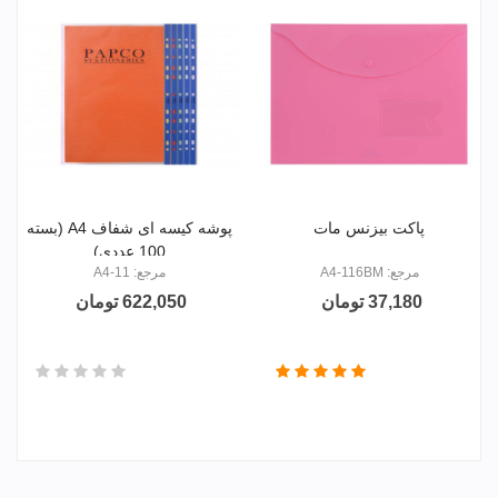
سفید
زرد
سبز
مشکی
پرتقالی
پاکت بیزنس مات
پوشه کیسه ای شفاف A4 (بسته
100 عددی)
مرجع: A4-116BM
مرجع: 11-A4
37,180 تومان
622,050 تومان