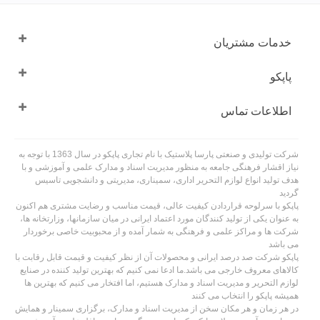
خدمات مشتریان
پاپکو
اطلاعات تماس
شرکت تولیدی و صنعتی پارسا پلاستیک با نام تجاری پاپکو در سال 1363 با توجه به
نیاز اقشار فرهنگی جامعه به منظور مدیریت اسناد و مدارک علمی و آموزشی و با
هدف تولید انواع لوازم التحریر اداری، سمیناری، مدیریتی و دانشجویی تاسیس
گردید
پاپکو با سرلوحه قراردادن کیفیت عالی، قیمت مناسب و رضایت مشتری هم اکنون
به عنوان یکی از تولید کنندگان مورد اعتماد ایرانی در میان سازمانها، وزارتخانه ها،
شرکت ها و مراکز علمی و فرهنگی به شمار آمده و از محبوبیت خاصی برخوردار
می باشد
پاپکو شرکت صد درصد ایرانی و محصولات آن از نظر کیفیت و قیمت قابل رقابت با
کالاهای معروف خارجی می باشد.ما ادعا نمی کنیم که بهترین تولید کننده در صنایع
لوازم التحریر و مدیریت اسناد و مدارک هستیم، اما افتخار می کنیم که بهترین ها
همیشه پاپکو را انتخاب می کنند
در هر زمان و هر مکان سخن از مدیریت اسناد و مدارک، برگزاری سمینار و همایش