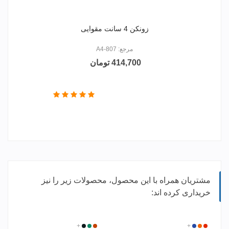
زونکن 4 سانت مقوایی
مرجع: 807-A4
414,700 تومان
مشتریان همراه با این محصول، محصولات زیر را نیز
خریداری کرده اند:
سفید
قرمز
آبی
+
نارنجی
نوار
نوار
نوار
نوار
+