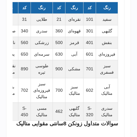
رنگ
کد
رنگ
کد
رنگ
کد
رنگ
سفید
101
نقره‌ای
21
طلایی
31
زرد
گلبهی
301
قهوه‌ای
360
سدری
340
صورتی
بنفش
401
قرمز
500
زرشکی
560
نارنجی
فیروزه‌ای
601
آبی
630
سرمه‌ای
650
یشمی
سبز
طوسی
نقره‌ای
701
مشکی
900
890
فسفری
تیره
متالیک
سبز
آبی
سبز
بنفش
602
700
فیروزه‌ای
702
متالیک
متالیک
متالیک
متالیک
سدری
S-
گلبهی
مسی
S-
-
462
متالیک
320
متالیک
متالیک
450
سوالات متداول زونکن 8سانتی مقوایی متالیک