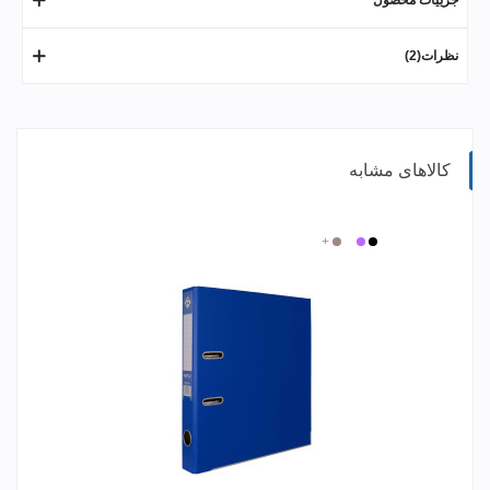
جزییات محصول
نظرات(2)
کالاهای مشابه
مشکی
بنفش
سفید
+
گلبهی