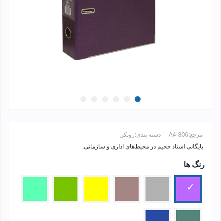
مرجع:
806-A4
دسته بندی:
زونکن
بایگانی اسناد حجیم در محیط‌های اداری و سازمانی.
رنگ ها
ادامه مطلب +
بنفش
نقره
گلبهی
زرد
سبز
سبز
ای
فیروزه
ای
سدری
آبی