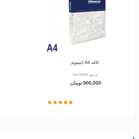
کاغذ A4 اپتیموم
مرجع: A4-O500
900,000 تومان