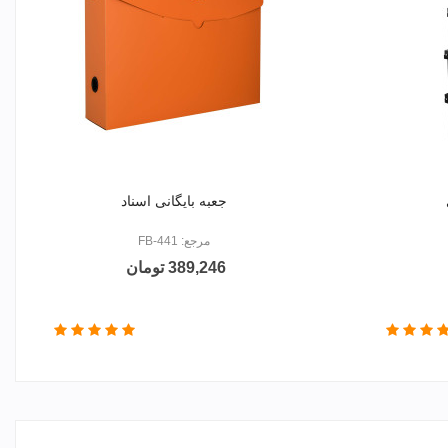
جعبه بایگانی اسناد
مرجع: FB-441
389,246 تومان