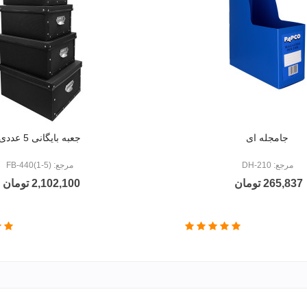
جامجله ای
جعبه بایگانی 5 عددی
مرجع: DH-210
مرجع: FB-440(1-5)
265,837 تومان
2,102,100 تومان