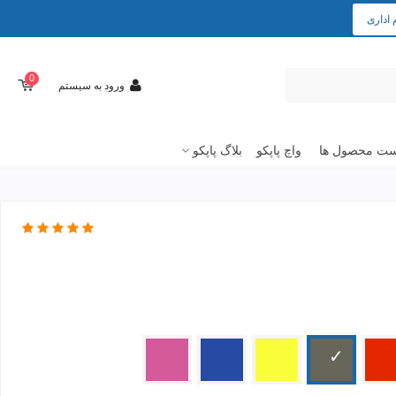
 اداری
0
ورود به سیستم
ت محصول ها
واچ پاپکو
بلاگ پاپکو
ز
دودی
زرد
آبی
صورتی
2
2