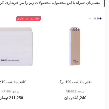
مشتریان همراه با این محصول، محصولات زیر را نیز خریداری کرده
مشکی
بنفش
نقره
+
سفید
سفید
فعلا سفارش اداری
ای
دفتر یادداشت 100 برگ
کاغذ یادداشت 10X10
مرجع: NB-639
مرجع: NP-204
41,240 تومان
211,250 تومان