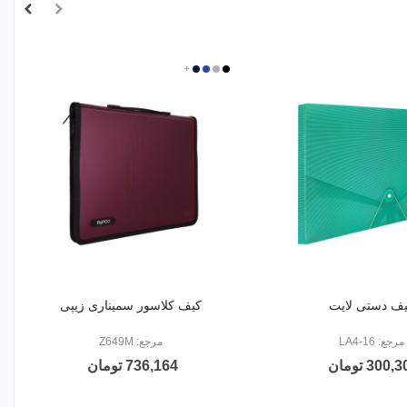
نقره
مشکی
آبی
+
سرمه
ای
ای
ف دستی لایت
کیف کلاسور سمیناری زیپی
مرجع: LA4-16
مرجع: Z649M
300, تومان
736,164 تومان