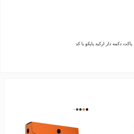
اکت دکمه‌ دار ارکید پاپکو با کد
زرد
مشکی
+
یشمی
طوسی
پرتقالی
تیره