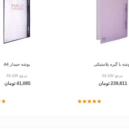
شه با گیره پلاستیکی
پوشه جیبدار A4
مرجع: 106-A4
مرجع: A4-109
239,811 تومان
41,085 تومان