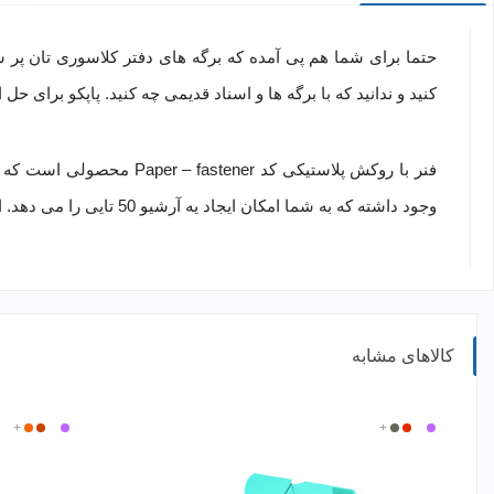
حتما برای شما هم پی آمده که برگه های دفتر کلاسوری تان پر ش
کنید و ندانید که با برگه ها و اسناد قدیمی چه کنید. پاپکو برای 
فنر با روکش پلاستیکی کد
Paper – fastener
وجود داشته که به شما امکان ایجاد یه آرشیو 50 تایی را می دهد. این محصول تنها در یک رنگ سفید تولید و عرضه می شود.
کالاهای مشابه
بی
بنفش
قرمز
+
دودی
بی
بنفش
+
نارنجی
نارنجی
رنگ
رنگ
تیره