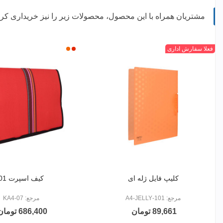
مشتریان همراه با این محصول، محصولات زیر را نیز خریداری کرده
زرد
نارنجی
آبی
+
فسفری
فعلا سفارش اداری
قرمز
نارنجی
کلیپ فایل ژله ای
کیف اسپرت 01
مرجع: 101-A4-JELLY
مرجع: KA4-07
89,661 تومان
686,400 تومان