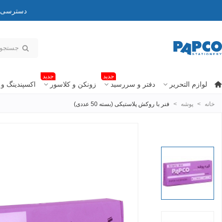
دسترسی به
جدید
جدید
لوازم التحریر
دفتر و سررسید
زونکن و کلاسور
اکسپندینگ و 
خانه
>
پوشه
>
فنر با روکش پلاستیکی (بسته 50 عددی)