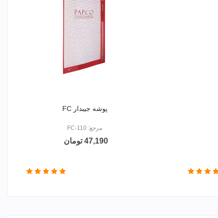
پوشه جیبدار FC
مرجع: FC-110
47,190 تومان