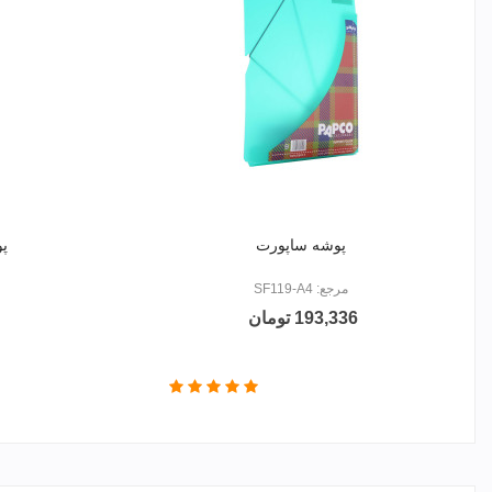
پوشه ساپورت
پو
مرجع: SF119-A4
193,336 تومان