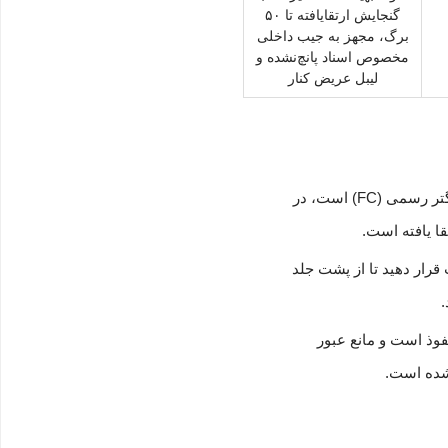
گنجایش ارتقایافته تا ۵۰
برگ، مجهز به جیب داخلی
مخصوص اسناد پانچ‌نشده و
لیبل عریض کنار
تفاوت اصلی این دو مدل در اندازه و ابعاد فیزیکی آن‌هاست. مدل FC-110 مناسب اوراق بزرگتر رسمی (FC) است، در
قرار دهید تا از پشت جلد
.
پوشه از پلی‌پروپیلن (PP) غیرقابل نفوذ است و مانع عبور
شده است.