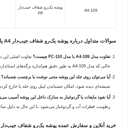
پوشه یک‌رو شفاف جیب‌دار
A4-109
PP
سوالات متداول درباره پوشه یک‌رو شفاف جیب‌دار A4 پاپکو
تفاوت مدل A4-109 با مدل FC-110 چیست؟
حالی که مدل A4-109 به طور دقیق هم‌اندازه برگه‌های استاندارد و متداول A4 برش خورده است و گنجایش مهار برگه‌های آن تا ۵۰ عدد ارتقا یافته است.
آیا می‌توان روی جلد این پوشه متنی نوشت یا برچسب چسباند؟
ب
شیشه‌ای دیده شود، امکان چسباندن لیبل روی جلد یا خارج کردن 
آیا نفوذ مایعات یا گردوغبار به مدارک داخل این پوشه آسیب می‌ز
رطوبت، قطرات آب و گردوغبار می‌شود. با این حال به دلیل سا
خرید آنلاین و سفارش عمده پوشه یک‌رو شفاف جیب‌دار پ