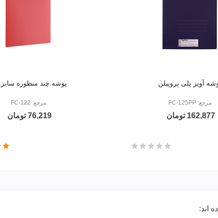
شه آویز پلی پروپیلن
پوشه چند منظوره سایز FC
مرجع: FC-125PP
مرجع: FC-122
162,877 تومان
76,219 تومان
 اند: