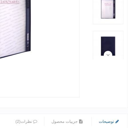
توضیحات
جزییات محصول
نظرات(2)