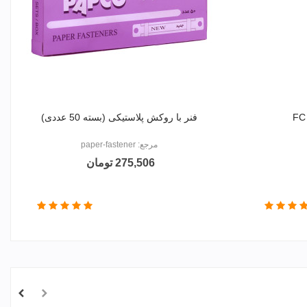
فنر با روکش پلاستیکی (بسته 50 عددی)
مرجع: paper-fastener
275,506 تومان