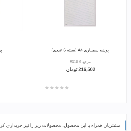
پوشه سمیناری A4 (بسته 6 عددی)
پو
مرجع: E310-6
216,502 تومان
مشتریان همراه با این محصول، محصولات زیر را نیز خریداری کرده