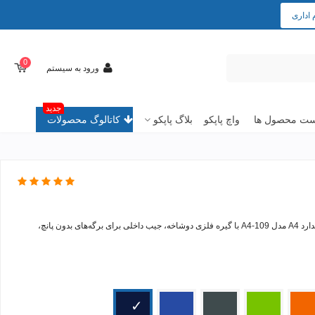
 اداری
0
ورود به سیستم
جدید
ت محصول ها
واچ پاپکو
بلاگ پاپکو
کاتالوگ محصولات
پوشه یک‌رو شفاف جیب‌دار پاپکو سایز استاندارد A4 مدل A4-109 با گیره فلزی دوشاخه، جیب داخلی برای برگه‌های بدون پانچ،
نجی
سبز
طوسی
آبی
سرمه
تیره
ای