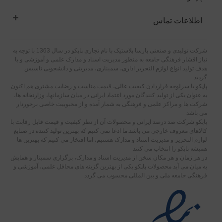
اطلاعات تماس
شرکت تولیدی و صنعتی پارسا پلاستیک با نام تجاری پاپکو در سال 1363 با توجه به
نیاز اقشار فرهنگی جامعه به منظور مدیریت اسناد و مدارک علمی و آموزشی و با
هدف تولید انواع لوازم التحریر اداری، سمیناری، مدیریتی و دانشجویی تاسیس
گردید
پاپکو با سرلوحه قراردادن کیفیت عالی، قیمت مناسب و رضایت مشتری هم اکنون
به عنوان یکی از تولید کنندگان مورد اعتماد ایرانی در میان سازمانها، وزارتخانه ها،
شرکت ها و مراکز علمی و فرهنگی به شمار آمده و از محبوبیت خاصی برخوردار
می باشد
پاپکو شرکت صد درصد ایرانی و محصولات آن از نظر کیفیت و قیمت قابل رقابت با
کالاهای معروف خارجی می باشد.ما ادعا نمی کنیم که بهترین تولید کننده در صنایع
لوازم التحریر و مدیریت اسناد و مدارک هستیم، اما افتخار می کنیم که بهترین ها
همیشه پاپکو را انتخاب می کنند
در هر زمان و هر مکان سخن از مدیریت اسناد و مدارک، برگزاری سمینار و همایش
به میان می آید محصولات پاپکو یکی از بهترین گزینه های محافل علمی، آموزشی و
فرهنگی جامعه ملی و بین المللی محسوب می گردد