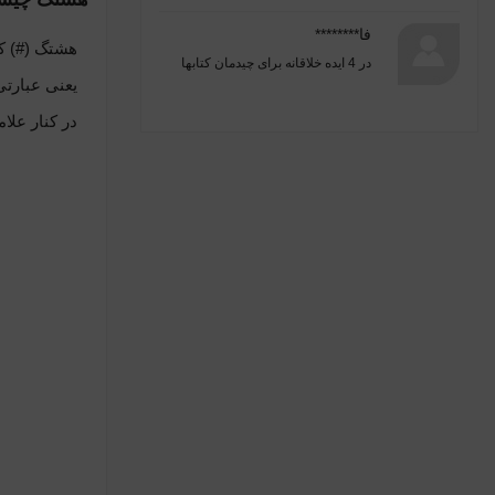
فا********
هشتگ
(
#)
ک
در
4 ایده خلاقانه برای چیدمان کتابها
یعنی عبارتی
در کنار علا