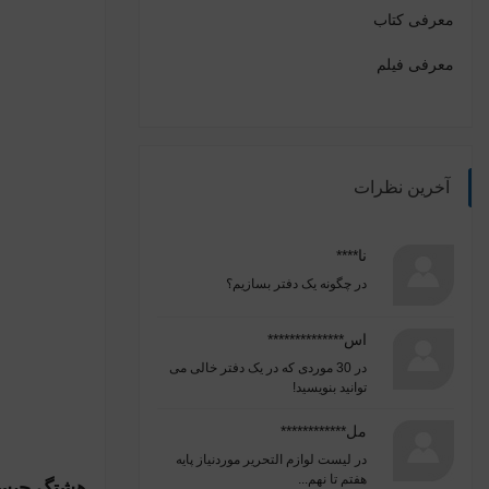
معرفی کتاب
معرفی فیلم
آخرین نظرات
نا****
در
چگونه یک دفتر بسازیم؟
اس**************
در
30 موردی که در یک دفتر خالی می
توانید بنویسید!
مل************
در
لیست لوازم التحریر موردنیاز پایه
هفتم تا نهم...
هشتگ چیس