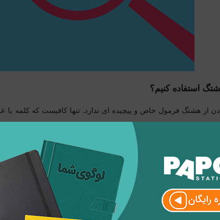
شتگ استفاده کنیم؟
ن از هشتگ فرمول خاص و پیچیده ای ندارد. تنها کافیست که کلمه یا عبا
ار علامت # بنویسید. تنها موردی که باید به آن دقت کنید، این است که در
ر نمی شود. اما کلمات یا عبارات فارسی اگر به هم چسبیده شوند، به س
دلیل لازم است برای تفکیک کلمات فارسی از یکدیگر، از علامت Underscore یا همان
. مثل : #پاپکو_پرونوت