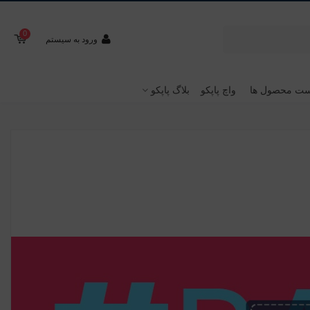
0
ورود به سیستم
ت محصول ها
واچ پاپکو
بلاگ پاپکو