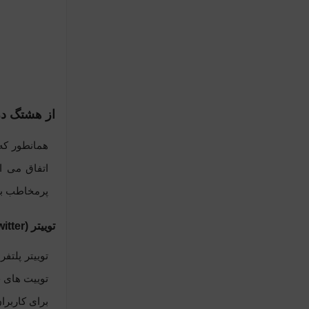
از هشتگ در
همانطور که
اتفاق می ا
پرمخاطب بر
توییتر (Twitter)
توییتر پلتف
توییت های خ
برای کاربرا