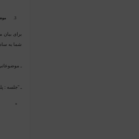
موضو
برای بیان م
شما به سادگ
ـ موضوعاتی
ـ "جلسه : پله برقی آسیب دیده در 12 مارس"، 