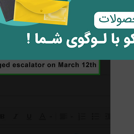
 های خاص مانند
italics
، هایلایت کردن یا فونت های چند رنگ استفاده نکنید؛