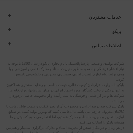
خدمات مشتریان
پاپکو
اطلاعات تماس
شرکت تولیدی و صنعتی پارسا پلاستیک با نام تجاری پاپکو در سال 1363 با توجه به
نیاز اقشار فرهنگی جامعه به منظور مدیریت اسناد و مدارک علمی و آموزشی و با
هدف تولید انواع لوازم التحریر اداری، سمیناری، مدیریتی و دانشجویی تاسیس
گردید
پاپکو با سرلوحه قراردادن کیفیت عالی، قیمت مناسب و رضایت مشتری هم اکنون
به عنوان یکی از تولید کنندگان مورد اعتماد ایرانی در میان سازمانها، وزارتخانه ها،
شرکت ها و مراکز علمی و فرهنگی به شمار آمده و از محبوبیت خاصی برخوردار
می باشد
پاپکو شرکت صد درصد ایرانی و محصولات آن از نظر کیفیت و قیمت قابل رقابت با
کالاهای معروف خارجی می باشد.ما ادعا نمی کنیم که بهترین تولید کننده در صنایع
لوازم التحریر و مدیریت اسناد و مدارک هستیم، اما افتخار می کنیم که بهترین ها
همیشه پاپکو را انتخاب می کنند
در هر زمان و هر مکان سخن از مدیریت اسناد و مدارک، برگزاری سمینار و همایش
به میان می آید محصولات پاپکو یکی از بهترین گزینه های محافل علمی، آموزشی و