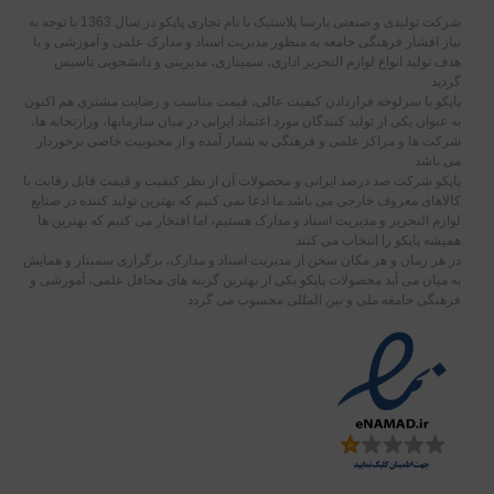
شرکت تولیدی و صنعتی پارسا پلاستیک با نام تجاری پاپکو در سال 1363 با توجه به
نیاز اقشار فرهنگی جامعه به منظور مدیریت اسناد و مدارک علمی و آموزشی و با
هدف تولید انواع لوازم التحریر اداری، سمیناری، مدیریتی و دانشجویی تاسیس
گردید
پاپکو با سرلوحه قراردادن کیفیت عالی، قیمت مناسب و رضایت مشتری هم اکنون
به عنوان یکی از تولید کنندگان مورد اعتماد ایرانی در میان سازمانها، وزارتخانه ها،
شرکت ها و مراکز علمی و فرهنگی به شمار آمده و از محبوبیت خاصی برخوردار
می باشد
پاپکو شرکت صد درصد ایرانی و محصولات آن از نظر کیفیت و قیمت قابل رقابت با
کالاهای معروف خارجی می باشد.ما ادعا نمی کنیم که بهترین تولید کننده در صنایع
لوازم التحریر و مدیریت اسناد و مدارک هستیم، اما افتخار می کنیم که بهترین ها
همیشه پاپکو را انتخاب می کنند
در هر زمان و هر مکان سخن از مدیریت اسناد و مدارک، برگزاری سمینار و همایش
به میان می آید محصولات پاپکو یکی از بهترین گزینه های محافل علمی، آموزشی و
فرهنگی جامعه ملی و بین المللی محسوب می گردد