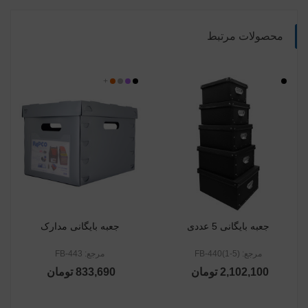
محصولات مرتبط
بی
مشکی
مشکی
بنفش
نقره
+
نارنجی
رنگ
ای
جعبه بایگانی 5 عددی
جعبه بایگانی مدارک
مرجع: FB-440(1-5)
مرجع: FB-443
2,102,100 تومان
833,690 تومان