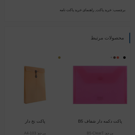
برچسب:
خرید پاکت
,
راهنمای خرید پاکت نامه
محصولات مرتبط
بی
مشکی
قرمز
+
قهوه
کرم
رنگ
ای
روشن
پاکت دکمه دار شفاف B5
پاکت نخ دار
مرجع: B5-ClearT
مرجع: 103-A4