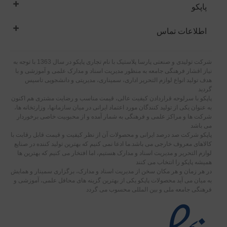
پاپکو
اطلاعات تماس
شرکت تولیدی و صنعتی پارسا پلاستیک با نام تجاری پاپکو در سال 1363 با توجه به
نیاز اقشار فرهنگی جامعه به منظور مدیریت اسناد و مدارک علمی و آموزشی و با
هدف تولید انواع لوازم التحریر اداری، سمیناری، مدیریتی و دانشجویی تاسیس
گردید
پاپکو با سرلوحه قراردادن کیفیت عالی، قیمت مناسب و رضایت مشتری هم اکنون
به عنوان یکی از تولید کنندگان مورد اعتماد ایرانی در میان سازمانها، وزارتخانه ها،
شرکت ها و مراکز علمی و فرهنگی به شمار آمده و از محبوبیت خاصی برخوردار
می باشد
پاپکو شرکت صد درصد ایرانی و محصولات آن از نظر کیفیت و قیمت قابل رقابت با
کالاهای معروف خارجی می باشد.ما ادعا نمی کنیم که بهترین تولید کننده در صنایع
لوازم التحریر و مدیریت اسناد و مدارک هستیم، اما افتخار می کنیم که بهترین ها
همیشه پاپکو را انتخاب می کنند
در هر زمان و هر مکان سخن از مدیریت اسناد و مدارک، برگزاری سمینار و همایش
به میان می آید محصولات پاپکو یکی از بهترین گزینه های محافل علمی، آموزشی و
فرهنگی جامعه ملی و بین المللی محسوب می گردد