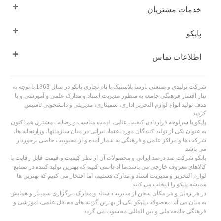
خدمات مشتریان
پاپکو
اطلاعات تماس
شرکت تولیدی و صنعتی پارسا پلاستیک با نام تجاری پاپکو در سال 1363 با توجه به
نیاز اقشار فرهنگی جامعه به منظور مدیریت اسناد و مدارک علمی و آموزشی و با
هدف تولید انواع لوازم التحریر اداری، سمیناری، مدیریتی و دانشجویی تاسیس
گردید
پاپکو با سرلوحه قراردادن کیفیت عالی، قیمت مناسب و رضایت مشتری هم اکنون
به عنوان یکی از تولید کنندگان مورد اعتماد ایرانی در میان سازمانها، وزارتخانه ها،
شرکت ها و مراکز علمی و فرهنگی به شمار آمده و از محبوبیت خاصی برخوردار
می باشد
پاپکو شرکت صد درصد ایرانی و محصولات آن از نظر کیفیت و قیمت قابل رقابت با
کالاهای معروف خارجی می باشد.ما ادعا نمی کنیم که بهترین تولید کننده در صنایع
لوازم التحریر و مدیریت اسناد و مدارک هستیم، اما افتخار می کنیم که بهترین ها
همیشه پاپکو را انتخاب می کنند
در هر زمان و هر مکان سخن از مدیریت اسناد و مدارک، برگزاری سمینار و همایش
به میان می آید محصولات پاپکو یکی از بهترین گزینه های محافل علمی، آموزشی و
فرهنگی جامعه ملی و بین المللی محسوب می گردد