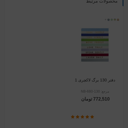
محصولات مرتبط
طرح
طرح
طرح
+
130-
07
3
2
1
دفتر 130 برگ لاکچری 1
مرجع: NB-680-130
772,510 تومان