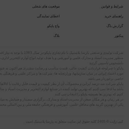
شرایط و قوانین
موقعیت های شغلی
راهنمای خرید
اعطای نمایندگی
گزارش باگ
واچ پاپکو
پیکتور
بلاگ
شرکت تولیدی و صنعتی پارسا پلاستیک با نام تجاری
منظور مدیریت اسناد و مدارک علمی و آموزشی و با هدف تولید انواع لوازم التحریر اداری،
دانشجویی تاسیس گردید
پاپکو با سرلوحه قراردادن کیفیت عالی، قیمت مناسب و رضایت مشتری هم اکنون به عنوان
مورد اعتماد ایرانی در میان سازمانها، وزارتخانه ها، شرکت ها و مراکز علمی و فرهنگی به
خاصی برخوردار می باشد
پاپکو شرکت صد درصد ایرانی و محصولات آن از نظر کیفیت و قیمت قابل رقابت با کالا
باشد.ما ادعا نمی کنیم که بهترین تولید کننده در صنایع لوازم التحریر و مدیریت اسناد و م
کنیم که بهترین ها همیشه پاپکو را انتخاب می کنند
در هر زمان و هر مکان سخن از مدیریت اسناد و مدارک، برگزاری سمینار و همایش به میان
یکی از بهترین گزینه های محافل علمی، آموزشی و فرهنگی جامعه ملی و بین المللی مح
کپی رایت © 1405 کلیه حقوق این سایت متعلق به پارسا پلاستیک است.