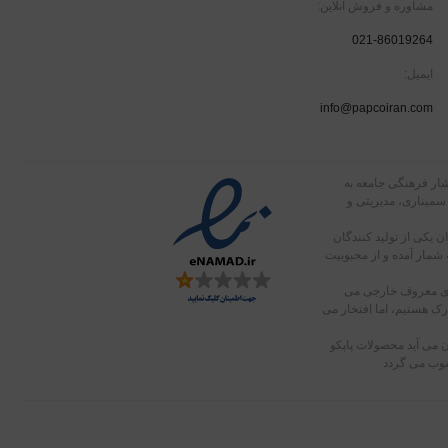
مشاوره و فروش آنلاین:
021-86019264
ایمیل:
info@papcoiran.com
 پاپکو در سال 1363 با توجه به نیاز اقشار فرهنگی جامعه به
 سمیناری، مدیریتی و
 یکی از تولید کنندگان
 شمار آمده و از محبوبیت
های معروف خارجی می
دارک هستیم، اما افتخار می
 می آید محصولات پاپکو
سوب می گردد