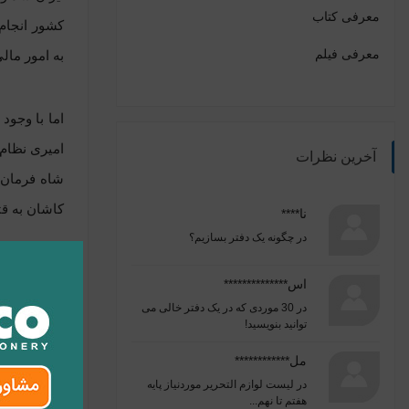
معرفی کتاب
کشور انجام 
معرفی فیلم
به امور ما
اما با وجود
امیری نظام 
آخرین نظرات
کاشان به قت
نا****
در
چگونه یک دفتر بسازیم؟
به گواه تا
اس**************
بیمار که ت
در
30 موردی که در یک دفتر خالی می
توانید بنویسید!
مل************
شاید بد نبا
در
لیست لوازم التحریر موردنیاز پایه
هفتم تا نهم...