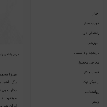
اخبار
خودت بساز
راهنمای خرید
آموزشی
تاریخچه و دانستنی
مردی با نامی جاودا
معرفی محصول
کسب و کار
میرزا محمد 
اینفوگرافیک
بیگ، آشپز م
ذکاوت بی ن
روانشناسی
موفقیت های 
ویدئو
ایران شد و