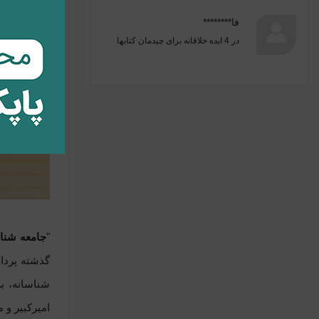
فا********
در
4 ایده خلاقانه برای چیدمان کتابها
"
جامعه ‌شن
شناسانه، ب
امیرکبیر و