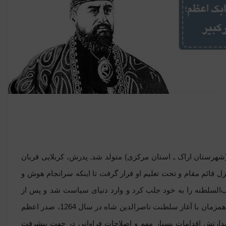
ل 1186 در روستای هزاوه (شهرستان اراک ـ استان مرکزی) متولد شد. پدرش، کربلایی قربان
نزل قائم مقام و تحت تعلیم او قرار گرفت تا اینکه سرانجام هوش و
ب‌السلطنه را به خود جلب کرد و وارد دنیای سیاست شد و پس از
" دست یافت. او پس از فوت محمدشاه و همزمان با آغاز سلطنت ناصرالدین شاه در سال 1264، صدر اعظم
 کند و در طول 39 ماه صدارتش اقدامات بسیار مهم و اصلاحات فراوانی در جهت پیشرفت