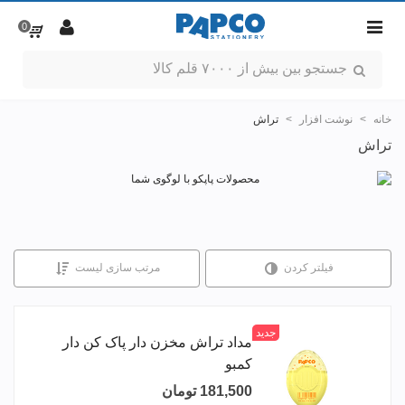
0
خانه
>
نوشت افزار
>
تراش
تراش
فیلتر کردن
مرتب سازی لیست
جدید
مداد تراش مخزن دار پاک کن دار
کمبو
181,500 تومان