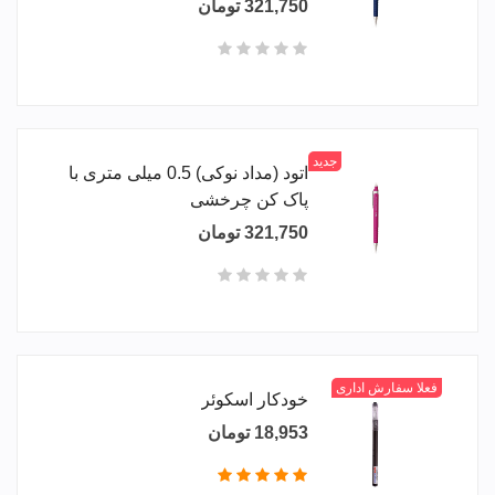
321,750 تومان
جدید
اتود (مداد نوکی) 0.5 میلی متری با
پاک کن چرخشی
321,750 تومان
فعلا سفارش اداری
خودکار اسکوئر
18,953 تومان