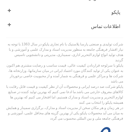
افزار شامل خودکار، روان نویس و اتود بوده که بنا به نیاز خود می توانید انتخاب کنید.
پاپکو
خودکارهای پاپکو خطی صاف و دائمی روی کاغذ به جا می گذارد. آنها در طرح ها و رنگ
های مختلف موجود بوده و بسیار سبک هستند که برخی از آنها روی بدنه جایی که
انگشتان قرار می گیرند خطوطی دارند که باعث می شود در دست سر نخورند و بتوانید
اطلاعات تماس
به راحتی استفاده کنید.
اتود به همراه یک خودکار هماهنگ عرضه می شود که خوش دست و روان است. همچنین
شرکت تولیدی و صنعتی پارسا پلاستیک با نام تجاری پاپکو در سال 1363 با توجه به
از نوشت افزار می توان به روان نویس اشاره کرد که با یک خودکار ست موجود است و
نیاز اقشار فرهنگی جامعه به منظور مدیریت اسناد و مدارک علمی و آموزشی و با
ظاهری خاص و شیک دارند که مناسب هدیه تبلیغاتی، هدیه مناسبتی و ... هستند.
هدف تولید انواع لوازم التحریر اداری، سمیناری، مدیریتی و دانشجویی تاسیس
گردید
نوشت افزار پاپکو علاوه بر قیمت مناسب، کاربردی، جذاب و پرطرفدار هستند. بسیار
پاپکو با سرلوحه قراردادن کیفیت عالی، قیمت مناسب و رضایت مشتری هم اکنون
سبک و روان بوده و انگشتان شما را پس از نوشتن های طولانی خسته نمی کند. جوهر
به عنوان یکی از تولید کنندگان مورد اعتماد ایرانی در میان سازمانها، وزارتخانه ها،
خودکار و روان نویس با کیفیت بالای خود رضایت شما را جلب می کند. همچنین نوک
شرکت ها و مراکز علمی و فرهنگی به شمار آمده و از محبوبیت خاصی برخوردار
مداد نوکی نرم و روان می نویسد و روی کاغذ ردی باقی نمی گذارد.
می باشد
پاپکو شرکت صد درصد ایرانی و محصولات آن از نظر کیفیت و قیمت قابل رقابت با
تا آخرین قطره جوهر خودکار ها را می توانید استفاده کنید و ماندگاری و دوام بالایی
کالاهای معروف خارجی می باشد.ما ادعا نمی کنیم که بهترین تولید کننده در صنایع
دارند. نام پاپکو نشانگر کیفیت بالای محصولات بوده که مشتریان با اعتماد به ما هر روزه
لوازم التحریر و مدیریت اسناد و مدارک هستیم، اما افتخار می کنیم که بهترین ها
این موضوع را بیش از پیش به اثبات رسانده اند.
همیشه پاپکو را انتخاب می کنند
برای مطالعه راهنمای خرید بهترین مداد نوکی
اینجا
در هر زمان و هر مکان سخن از مدیریت اسناد و مدارک، برگزاری سمینار و همایش
را مشاهده کنید و یا در صورت نیاز به
کسب اطلاعات بیشتر درباره خودکار روی لینک
همه چیز درباره خودکار
کلیک کنید.
به میان می آید محصولات پاپکو یکی از بهترین گزینه های محافل علمی، آموزشی و
فرهنگی جامعه ملی و بین المللی محسوب می گردد